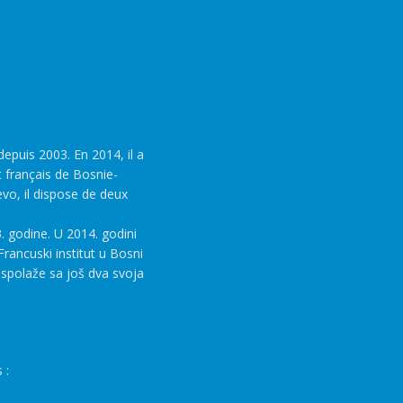
epuis 2003. En 2014, il a
t français de Bosnie-
evo, il dispose de deux
. godine. U 2014. godini
rancuski institut u Bosni
aspolaže sa još dva svoja
 :