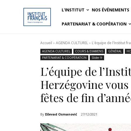
L’INSTITUT
NOS ÉVÉNEMENTS
PARTENARIAT & COOPÉRATION
Accueil
AGENDA CULTUREL
L'équipe de l'Institut f
AGENDA CULTUREL
COURS & EXAMENS
GÉNÉRAL
HO
PARTENARIAT & COOPÉRATION
Slider fr
L’équipe de l’Insti
Herzégovine vous s
fêtes de fin d’anné
By
Dževad Osmanović
27/12/2021