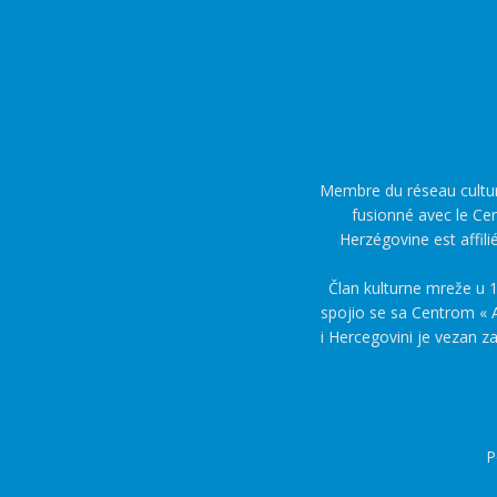
Membre du réseau culture
fusionné avec le Cen
Herzégovine est affili
Član kulturne mreže u 1
spojio se sa Centrom « A
i Hercegovini je vezan z
P