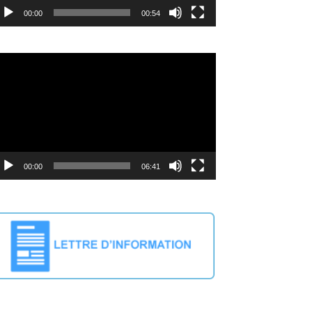
00:00
00:54
cteur
déo
00:00
06:41