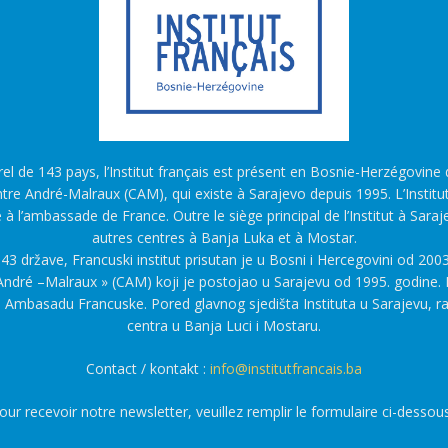
l de 143 pays, l’Institut français est présent en Bosnie-Herzégovine d
tre André-Malraux (CAM), qui existe à Sarajevo depuis 1995. L’Institu
é à l’ambassade de France. Outre le siège principal de l’Institut à Saraj
autres centres à Banja Luka et à Mostar.
43 države, Francuski institut prisutan je u Bosni i Hercegovini od 2003
ndré –Malraux » (CAM) koji je postojao u Sarajevu od 1995. godine. F
a Ambasadu Francuske. Pored glavnog sjedišta Instituta u Sarajevu, r
centra u Banja Luci i Mostaru.
Contact / kontakt :
info@institutfrancais.ba
our recevoir notre newsletter, veuillez remplir le formulaire ci-dessous