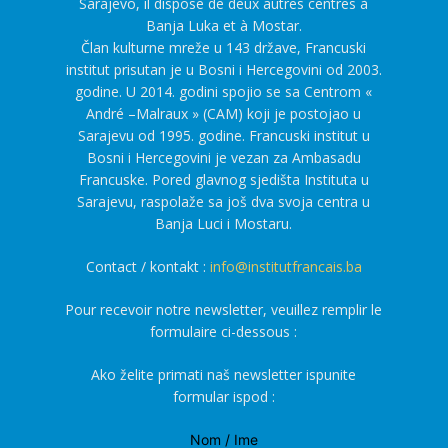
Sarajevo, il dispose de deux autres centres à
Banja Luka et à Mostar.
Član kulturne mreže u 143 države, Francuski
institut prisutan je u Bosni i Hercegovini od 2003.
godine. U 2014. godini spojio se sa Centrom «
André –Malraux » (CAM) koji je postojao u
Sarajevu od 1995. godine. Francuski institut u
Bosni i Hercegovini je vezan za Ambasadu
Francuske. Pored glavnog sjedišta Instituta u
Sarajevu, raspolaže sa još dva svoja centra u
Banja Luci i Mostaru.
Contact / kontakt :
info@institutfrancais.ba
Pour recevoir notre newsletter, veuillez remplir le
formulaire ci-dessous :
Ako želite primati naš newsletter ispunite
formular ispod :
Nom / Ime