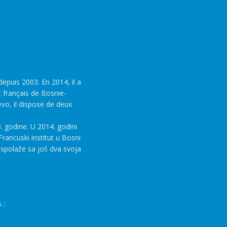
epuis 2003. En 2014, il a
t français de Bosnie-
evo, il dispose de deux
. godine. U 2014. godini
rancuski institut u Bosni
aspolaže sa još dva svoja
 :