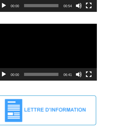
00:00
00:54
cteur
déo
00:00
06:41