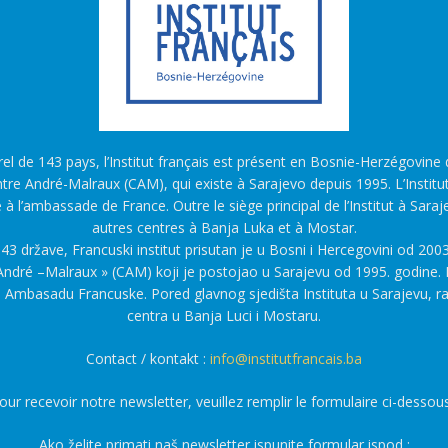
l de 143 pays, l’Institut français est présent en Bosnie-Herzégovine d
tre André-Malraux (CAM), qui existe à Sarajevo depuis 1995. L’Institu
é à l’ambassade de France. Outre le siège principal de l’Institut à Saraj
autres centres à Banja Luka et à Mostar.
43 države, Francuski institut prisutan je u Bosni i Hercegovini od 2003
ndré –Malraux » (CAM) koji je postojao u Sarajevu od 1995. godine. F
a Ambasadu Francuske. Pored glavnog sjedišta Instituta u Sarajevu, r
centra u Banja Luci i Mostaru.
Contact / kontakt :
info@institutfrancais.ba
our recevoir notre newsletter, veuillez remplir le formulaire ci-dessous
Ako želite primati naš newsletter ispunite formular ispod :