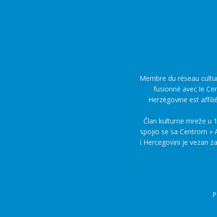
Membre du réseau culture
fusionné avec le Cen
Herzégovine est affili
Član kulturne mreže u 1
spojio se sa Centrom « A
i Hercegovini je vezan z
P