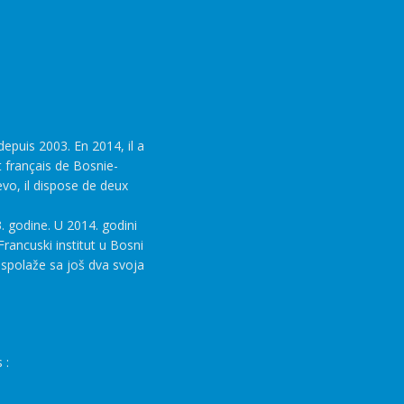
epuis 2003. En 2014, il a
t français de Bosnie-
evo, il dispose de deux
. godine. U 2014. godini
rancuski institut u Bosni
aspolaže sa još dva svoja
 :