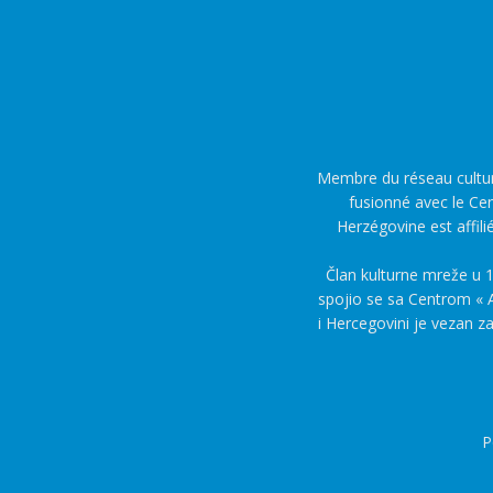
Membre du réseau culture
fusionné avec le Cen
Herzégovine est affili
Član kulturne mreže u 1
spojio se sa Centrom « A
i Hercegovini je vezan z
P