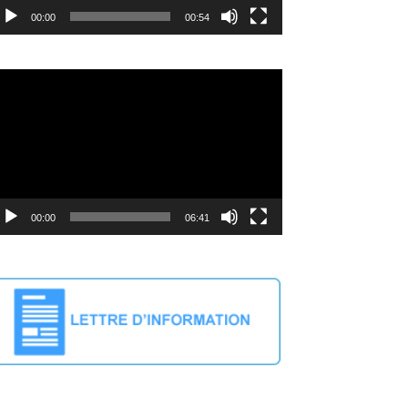
00:00
00:54
cteur
déo
00:00
06:41