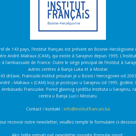
l de 143 pays, l’Institut français est présent en Bosnie-Herzégovine d
tre André-Malraux (CAM), qui existe à Sarajevo depuis 1995. L’Institu
é à l’ambassade de France. Outre le siège principal de l’Institut à Saraj
autres centres à Banja Luka et à Mostar.
43 države, Francuski institut prisutan je u Bosni i Hercegovini od 2003
ndré –Malraux » (CAM) koji je postojao u Sarajevu od 1995. godine. F
a Ambasadu Francuske. Pored glavnog sjedišta Instituta u Sarajevu, r
centra u Banja Luci i Mostaru.
Contact / kontakt :
info@institutfrancais.ba
our recevoir notre newsletter, veuillez remplir le formulaire ci-dessous
Ako želite primati naš newsletter ispunite formular ispod :