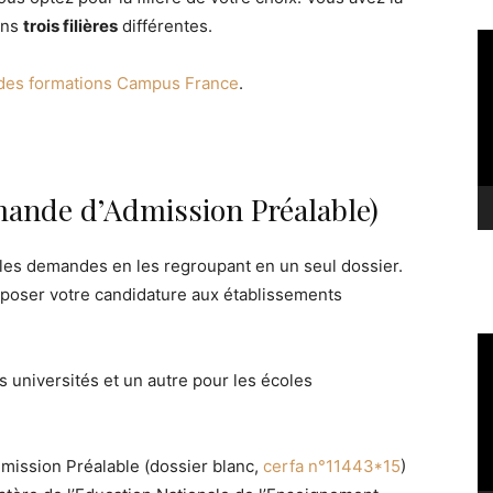
ans
trois filières
différentes.
Le
vi
 des formations Campus France
.
ande d’Admission Préalable)
e les demandes en les regroupant en un seul dossier.
poser votre candidature aux établissements
Le
vi
es universités et un autre pour les écoles
mission Préalable (dossier blanc,
cerfa n°11443*15
)