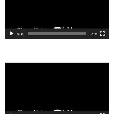
00:00
02:39
Velibor Čolić
Video
Player