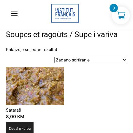
0
Soupes et ragoûts / Supe i variva
Prikazuje se jedan rezultat
Sataraš
8,00
KM
Dodaj u korpu