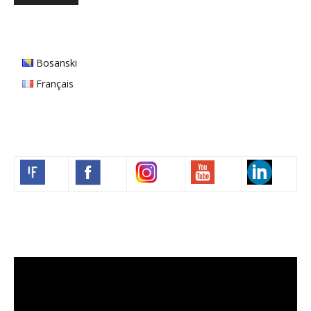
Bosanski
Français
Volim francuski
Video
Player