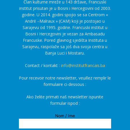
Član kulturne mreže u 143 države, Francuski
institut prisutan je u Bosni i Hercegovini od 2003.
godine. U 2014. godini spojio se sa Centrom «
André –Malraux » (CAM) koji je postojao u
Sarajevu od 1995. godine. Francuski institut u
Bosni i Hercegovini je vezan za Ambasadu
Francuske. Pored glavnog sjedišta Instituta u
Sarajevu, raspolaže sa još dva svoja centra u
Banja Luci i Mostaru.
Contact / kontakt :
info@institutfrancais.ba
Pour recevoir notre newsletter, veuillez remplir le
formulaire ci-dessous :
Ako želite primati naš newsletter ispunite
formular ispod :
Nom / Ime