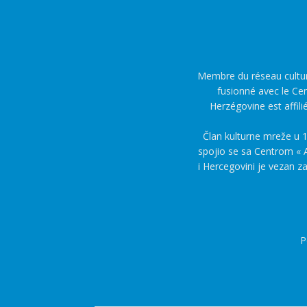
Membre du réseau culture
fusionné avec le Cen
Herzégovine est affili
Član kulturne mreže u 1
spojio se sa Centrom « A
i Hercegovini je vezan z
P