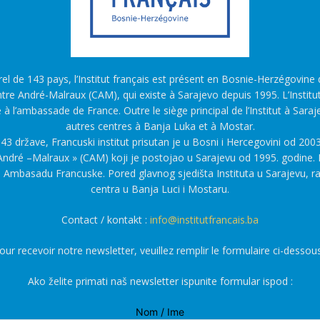
l de 143 pays, l’Institut français est présent en Bosnie-Herzégovine d
tre André-Malraux (CAM), qui existe à Sarajevo depuis 1995. L’Institu
é à l’ambassade de France. Outre le siège principal de l’Institut à Saraj
autres centres à Banja Luka et à Mostar.
43 države, Francuski institut prisutan je u Bosni i Hercegovini od 2003
ndré –Malraux » (CAM) koji je postojao u Sarajevu od 1995. godine. F
a Ambasadu Francuske. Pored glavnog sjedišta Instituta u Sarajevu, r
centra u Banja Luci i Mostaru.
Contact / kontakt :
info@institutfrancais.ba
our recevoir notre newsletter, veuillez remplir le formulaire ci-dessous
Ako želite primati naš newsletter ispunite formular ispod :
Nom / Ime