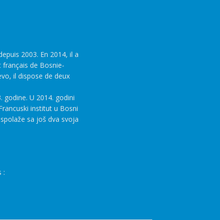
epuis 2003. En 2014, il a
t français de Bosnie-
evo, il dispose de deux
. godine. U 2014. godini
rancuski institut u Bosni
aspolaže sa još dva svoja
 :