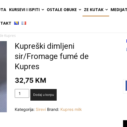
UTA
KURSEVI I ISPITI
OSTALE OBUKE
ZE KUTAK
MEDIJA
TAKT
 de Kupres
Kupreški dimljeni
sir/Fromage fumé de
Kupres
32,75
KM
Kupreški
Dodaj u korpu
dimljeni
sir/Fromage
Kategorija:
Sirevi
Brand:
Kupres milk
fumé
de
Kupres
Vi