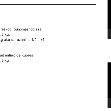
količina
Pl
Kupreškog punomasnog sira
,5 kg.
 ako su rezani na 1/2 i 1/4.
ait entier) de Kupres
2,5 kg
Vi
Pl