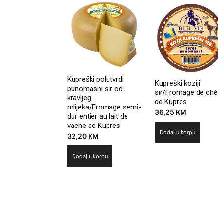
Kupreški polutvrdi
Kupreški koziji
punomasni sir od
sir/Fromage de chè
kravljeg
de Kupres
mlijeka/Fromage semi-
36,25
KM
dur entier au lait de
vache de Kupres
Dodaj u korpu
32,20
KM
Dodaj u korpu