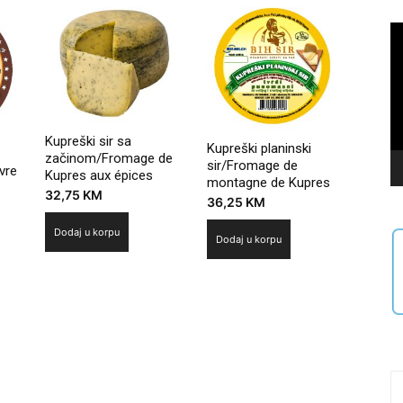
Vi
Pl
Kupreški sir sa
Kupreški planinski
začinom/Fromage de
sir/Fromage de
vre
Kupres aux épices
montagne de Kupres
32,75
KM
36,25
KM
Dodaj u korpu
Dodaj u korpu