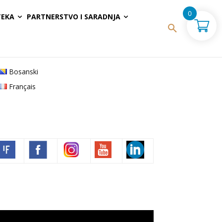
0
TEKA
PARTNERSTVO I SARADNJA
Bosanski
Français
Volim francuski
deo