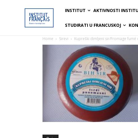
INSTITUT
AKTIVNOSTI INSTIT
STUDIRATI U FRANCUSKOJ
KON
Home
Sirevi
Kupreški dimljeni sir/Fromage fumé