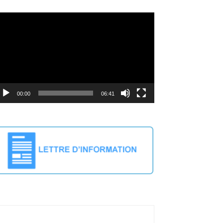
deo
ayer
00:00
06:41