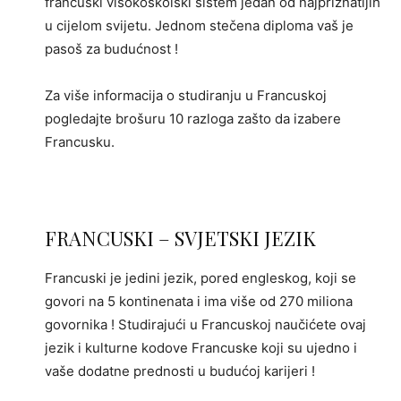
francuski visokoškolski sistem jedan od najpriznatijih
u cijelom svijetu. Jednom stečena diploma vaš je
pasoš za budućnost !
Za više informacija o studiranju u Francuskoj
pogledajte brošuru 10 razloga zašto da izabere
Francusku.
FRANCUSKI – SVJETSKI JEZIK
Francuski je jedini jezik, pored engleskog, koji se
govori na 5 kontinenata i ima više od 270 miliona
govornika ! Studirajući u Francuskoj naučićete ovaj
jezik i kulturne kodove Francuske koji su ujedno i
vaše dodatne prednosti u budućoj karijeri !