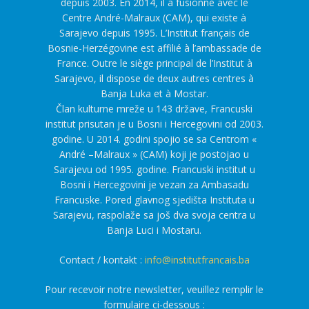
depuis 2003. En 2014, il a fusionné avec le
Centre André-Malraux (CAM), qui existe à
Sarajevo depuis 1995. L’Institut français de
Bosnie-Herzégovine est affilié à l’ambassade de
France. Outre le siège principal de l’Institut à
Sarajevo, il dispose de deux autres centres à
Banja Luka et à Mostar.
Član kulturne mreže u 143 države, Francuski
institut prisutan je u Bosni i Hercegovini od 2003.
godine. U 2014. godini spojio se sa Centrom «
André –Malraux » (CAM) koji je postojao u
Sarajevu od 1995. godine. Francuski institut u
Bosni i Hercegovini je vezan za Ambasadu
Francuske. Pored glavnog sjedišta Instituta u
Sarajevu, raspolaže sa još dva svoja centra u
Banja Luci i Mostaru.
Contact / kontakt :
info@institutfrancais.ba
Pour recevoir notre newsletter, veuillez remplir le
formulaire ci-dessous :