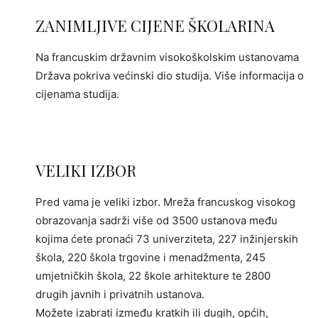
ZANIMLJIVE CIJENE ŠKOLARINA
Na francuskim državnim visokoškolskim ustanovama
Država pokriva većinski dio studija. Više informacija o
cijenama studija.
VELIKI IZBOR
Pred vama je veliki izbor. Mreža francuskog visokog
obrazovanja sadrži više od 3500 ustanova među
kojima ćete pronaći 73 univerziteta, 227 inžinjerskih
škola, 220 škola trgovine i menadžmenta, 245
umjetničkih škola, 22 škole arhitekture te 2800
drugih javnih i privatnih ustanova.
Možete izabrati između kratkih ili dugih, općih,