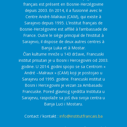
français est présent en Bosnie-Herzégovine
depuis 2003. En 2014, il a fusionné avec le
Centre André-Malraux (CAM), qui existe à
Sarajevo depuis 1995. L’Institut français de
Bosnie-Herzégovine est affilié à l’ambassade de
France. Outre le siège principal de l’Institut à
Sarajevo, il dispose de deux autres centres à
Banja Luka et à Mostar.
Član kulturne mreže u 143 države, Francuski
institut prisutan je u Bosni i Hercegovini od 2003.
godine. U 2014. godini spojio se sa Centrom «
André –Malraux » (CAM) koji je postojao u
Sarajevu od 1995. godine. Francuski institut u
Bosni i Hercegovini je vezan za Ambasadu
Francuske. Pored glavnog sjedišta Instituta u
Sarajevu, raspolaže sa još dva svoja centra u
Banja Luci i Mostaru.
Contact / kontakt :
info@institutfrancais.ba