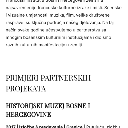
Francuski institut u Bosni i Hercegovini želi širiti
najsavremenije francuske kulturne izraze i misli. Scenske
i vizualne umjetnosti, muzika, film, velike društvene
rasprave, su ključna područja našeg djelovanja. Na taj
način svake godine učestvujemo u partnerstvu sa
mnogim bosanskim kulturnim institucijama i dio smo
raznih kulturnih manifestacija u zemlji.
PRIMJERI PARTNERSKIH
PROJEKATA
HISTORIJSKI MUZEJ BOSNE I
HERCEGOVINE
2017 | Izložba & predavanja | Granice |
Putujuću izložbu