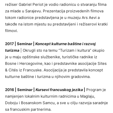
režiser Gabriel Periot je vodio radionicu o stvaranju filma
za mlade u Sarajevu. Prezentacija proizvedenih filmova
tokom radionice predstavljena je u muzeju Ars Aevi a
takođe na istom mjestu su predstavljeni i režiserovi kratki
filmovi.
2017 | Seminar |
Koncept kulturne baštine i razvoj
turizma
| Okrugli sto na temu “Turizam i kultura” okupio
je u maju opštinske službenike, turističke radnike iz
Bosne i Hercegovine, kao i predstavnike asocijacije Sites
& Cités iz Francuske. Asocijacija je predstavila koncept
kulturne baštine i turizma u njihovim gradovima.
2016 | Seminar |
Kursevi francuskog jezika
|
Program je
namjenjen lokalnim kulturnim radnicima u Maglaju,
Doboju i Bosanskom Samcu, a sve u cilju razvoja saradnje
sa francuskim partnerima.