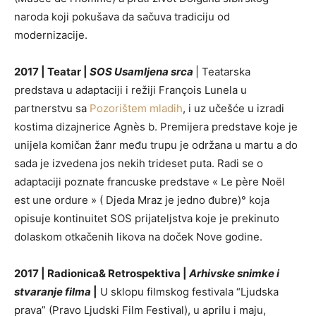
naroda koji pokušava da sačuva tradiciju od
modernizacije.
2017 | Teatar |
SOS Usamljena srca
| Teatarska
predstava u adaptaciji i režiji François Lunela u
partnerstvu sa
Pozorištem mladih
, i uz učešće u izradi
kostima dizajnerice Agnès b. Premijera predstave koje je
unijela komičan žanr među trupu je održana u martu a do
sada je izvedena jos nekih trideset puta. Radi se o
adaptaciji poznate francuske predstave « Le père Noël
est une ordure » ( Djeda Mraz je jedno đubre)° koja
opisuje kontinuitet SOS prijateljstva koje je prekinuto
dolaskom otkačenih likova na doček Nove godine.
2017 | Radionica& Retrospektiva |
Arhivske snimke i
stvaranje filma
|
U sklopu filmskog festivala “Ljudska
prava” (Pravo Ljudski Film Festival), u aprilu i maju,