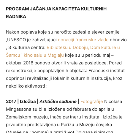
PROGRAM JAČANJA KAPACITETA KULTURNIH
RADNIKA
Nakon poplava koje su naročito zadesile sjever zemjle
,UNESCO je zahvaljujuci
donaciji francuske vlade
obnovio
, 3 kulturna centra:
Biblioteku u Doboju, Dom kulture u
Šamcu
i
kino salu u Maglaju
koje su u periodu maj –
oktobar 2016 ponovo otvorili vrata za posjetioce. Pored
rekonstrukcije popoplavljenih objekata Francuski institut
doprinosi revitalizaciji lokalnih kulturnih institucija, kroz
nekoliko aktivnosti :
2017 | Izložba |
Arktičke sudbine
|
Fotografije
Nicolasa
Mingassona su bile izložene od februara do aprila u
Zemaljskom muzeju, inače partneru Instituta . Izložba je
prvobitno predstavljena u Parizu u Muzeju čovjeka
(Musée de l’homme) a prati život Dolgana sibirskog