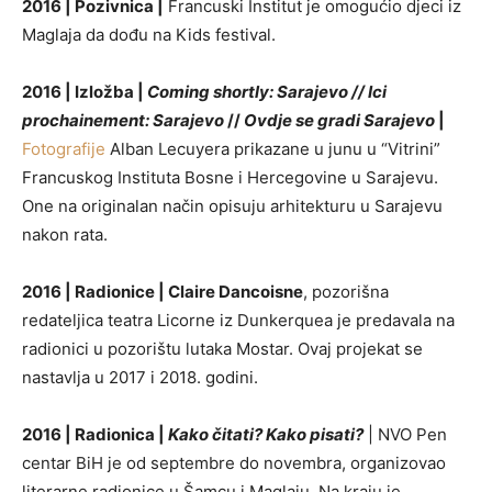
2016 | Pozivnica |
Francuski Institut je omogućio djeci iz
Maglaja da dođu na Kids festival.
2016 | Izložba |
Coming shortly: Sarajevo // Ici
prochainement: Sarajevo
//
Ovdje se gradi Sarajevo
|
Fotografije
Alban Lecuyera prikazane u junu u “Vitrini”
Francuskog Instituta Bosne i Hercegovine u Sarajevu.
One na originalan način opisuju arhitekturu u Sarajevu
nakon rata.
2016 | Radionice | Claire Dancoisne
, pozorišna
redateljica teatra Licorne iz Dunkerquea je predavala na
radionici u pozorištu lutaka Mostar. Ovaj projekat se
nastavlja u 2017 i 2018. godini.
2016 | Radionica |
Kako čitati? Kako pisati?
| NVO Pen
centar BiH je od septembre do novembra, organizovao
literarne radionice u Šamcu i Maglaju. Na kraju je