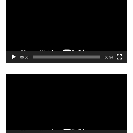
Player
00:00
00:54
Video
Player