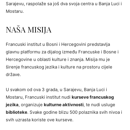
Sarajevu, raspolaže sa još dva svoja centra u Banja Luci i
Mostaru.
NAŠA MISIJA
Francuski institut u Bosni i Hercegovini predstavlja
glavnu platformu za dijalog između Francuske i Bosne i
Hercegovine u oblasti kulture i znanja. Misija mu je
širenje francuskog jezika i kulture na prostoru cijele
države.
U svakom od ova 3 grada, u Sarajevu, Banja Luci i
Mostaru, Francuski institut nudi
kurseve francuskog
jezika
, organizuje
kulturne aktivnosti
, te nudi usluge
biblioteke
. Svake godine blizu 500 polaznika svih nivoa i
svih uzrasta koriste ove kurseve.