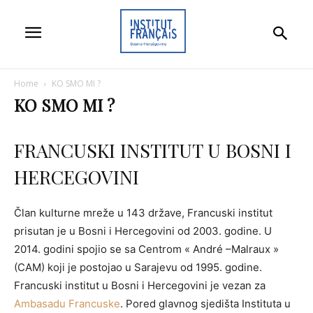
Home
KO SMO MI ?
KO SMO MI ?
FRANCUSKI INSTITUT U BOSNI I
HERCEGOVINI
Član kulturne mreže u 143 države, Francuski institut
prisutan je u Bosni i Hercegovini od 2003. godine. U
2014. godini spojio se sa Centrom « André –Malraux »
(CAM) koji je postojao u Sarajevu od 1995. godine.
Francuski institut u Bosni i Hercegovini je vezan za
Ambasadu Francuske
. Pored glavnog sjedišta Instituta u