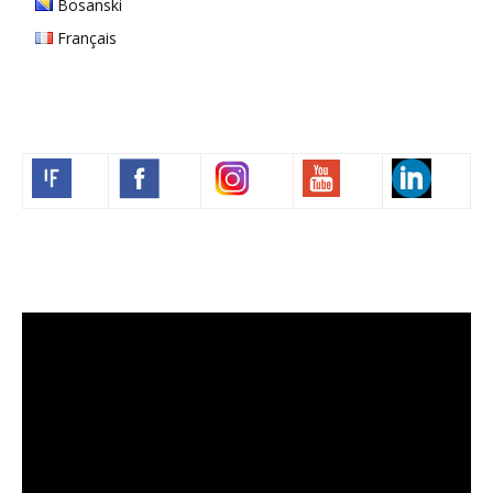
Bosanski
Français
Volim francuski
Video
Player