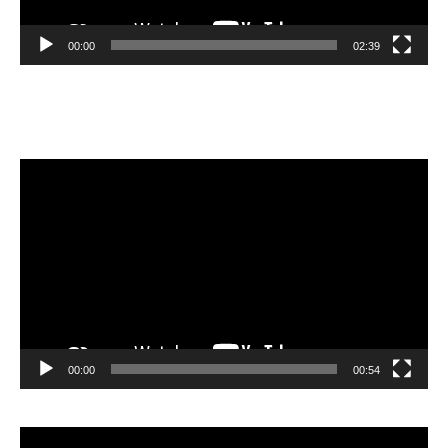
00:00
02:39
Velibor Čolić
Video
Player
00:00
00:54
Video