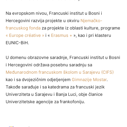
Na evropskom nivou, Francuski institut u Bosni i
Hercegovini razvija projekte u okviru
Njemačko-
francuskog fonda
za projekte iz oblasti kulture, programe
« Europe créative »
i «
Erasmus +
», kao i pri klasteru
EUNIC-BiH.
U domenu obrazovne saradnje, Francuski institut u Bosni
i Hercegovini održava posebnu saradnju sa
Međunarodnom francuskom školom u Sarajevu (CIFS)
kao i sa dvojezičnim odjeljenjem
Gimnazije Mostar
.
Takođe sarađuje i sa katedrama za francuski jezik
Univerziteta u Sarajevu i Banja Luci, obje članice
Univerzitetske agencije za frankofoniju.