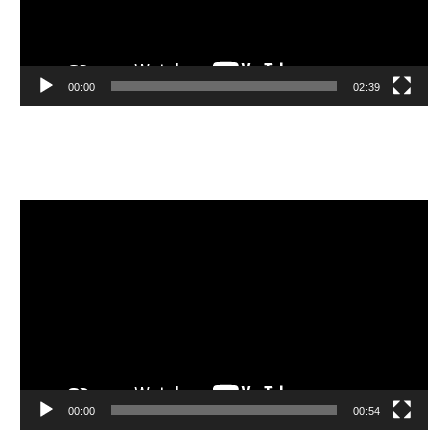
00:00
02:39
Velibor Čolić
Video
Player
00:00
00:54