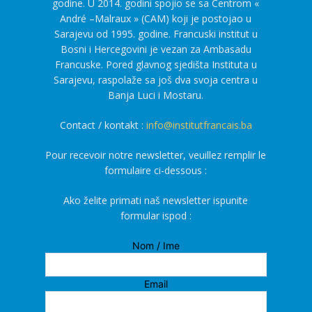
godine. U 2014. godini spojio se sa Centrom «
André –Malraux » (CAM) koji je postojao u
Sarajevu od 1995. godine. Francuski institut u
Bosni i Hercegovini je vezan za Ambasadu
Francuske. Pored glavnog sjedišta Instituta u
Sarajevu, raspolaže sa još dva svoja centra u
Banja Luci i Mostaru.
Contact / kontakt :
info@institutfrancais.ba
Pour recevoir notre newsletter, veuillez remplir le
formulaire ci-dessous :
Ako želite primati naš newsletter ispunite
formular ispod :
Nom / Ime
Email