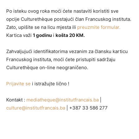
Po isteku ovog roka moći ćete nastaviti koristiti sve
opcije Culturethèque postajući član Francuskog instituta.
Zato, upišite se na licu mjesta ili
preuzmite formular.
Kartica važi
1 godinu
i
košta 20 KM.
Zahvaljujući identifikatorima vezanim za člansku karticu
Francuskog instituta, moći ćete pristupiti sadržaju
Culturethèque on-line neograničeno.
Prijavite se
i istražujte lično !
Kontakt :
mediatheque@institutfrancais.ba
|
culture@institutfrancais.ba
| +387 33 586 277