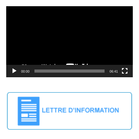
Video
Player
00:00
06:41