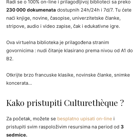
Radi se o 100% on-line i prilagodljivoj biblioteci sa preko
230 000
dokumenata
dostupnih 24h/24h i 7d/7. Tu ćete
naći knjige, novine, časopise, univerzitetske članke,
stripove, audio i video zapise, čak i edukativne igre.
Ova virtuelna biblioteka je prilagođena stranim
govornicima : nudi čitanje klasirano prema nivou od A1 do
B2.
Otkrijte brzo francuske klasike, novinske članke, snimke
koncerata…
Kako pristupiti Culturethèque ?
Za početak, možete se
besplatno upisati on-line
i
pristupiti svim raspoloživim resursima na period od
3
sedmice.