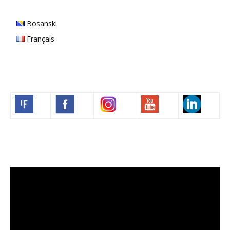
Bosanski
Français
Volim francuski
Video
Player