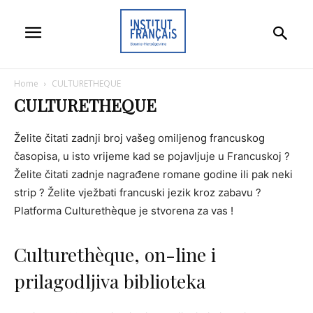
Home
CULTURETHEQUE
CULTURETHEQUE
Želite čitati zadnji broj vašeg omiljenog francuskog
časopisa, u isto vrijeme kad se pojavljuje u Francuskoj ?
Želite čitati zadnje nagrađene romane godine ili pak neki
strip ? Želite vježbati francuski jezik kroz zabavu ?
Platforma Culturethèque je stvorena za vas !
Culturethèque, on-line i
prilagodljiva biblioteka