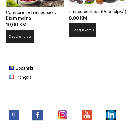
Prunes confites (Pole (šljiva))
Confiture de framboises /
8,00
KM
Džem malina
10,00
KM
Dodaj u korpu
Dodaj u korpu
Bosanski
Français