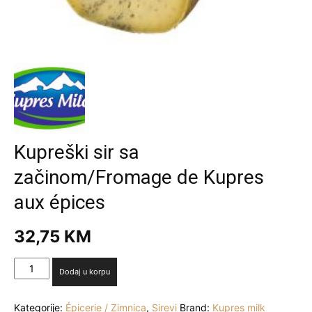
Kupreški sir sa
začinom/Fromage de Kupres
aux épices
32,75
KM
Kupreški
Dodaj u korpu
sir
sa
Kategorije:
Épicerie / Zimnica
,
Sirevi
Brand:
Kupres milk
začinom/Fromage