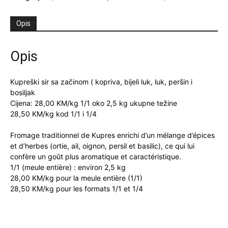
de
Kupres
Opis
aux
épices
količina
Opis
Kupreški sir sa začinom ( kopriva, bijeli luk, luk, peršin i
bosiljak
Cijena: 28,00 KM/kg 1/1 oko 2,5 kg ukupne težine
28,50 KM/kg kod 1/1 i 1/4
Fromage traditionnel de Kupres enrichi d’un mélange d’épices
et d’herbes (ortie, ail, oignon, persil et basilic), ce qui lui
confère un goût plus aromatique et caractéristique.
1/1 (meule entière) : environ 2,5 kg
28,00 KM/kg pour la meule entière (1/1)
28,50 KM/kg pour les formats 1/1 et 1/4