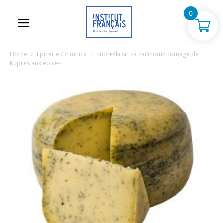
0
Home
Épicerie / Zimnica
Kupreški sir sa začinom/Fromage de
Kupres aux épices