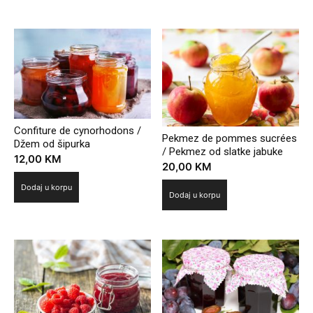
Povezani proizvodi
Confiture de cynorhodons /
Pekmez de pommes sucrées
Džem od šipurka
/ Pekmez od slatke jabuke
12,00
KM
20,00
KM
Dodaj u korpu
Dodaj u korpu