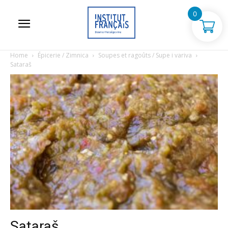
0
Home
Épicerie / Zimnica
Soupes et ragoûts / Supe i variva
Sataraš
Sataraš