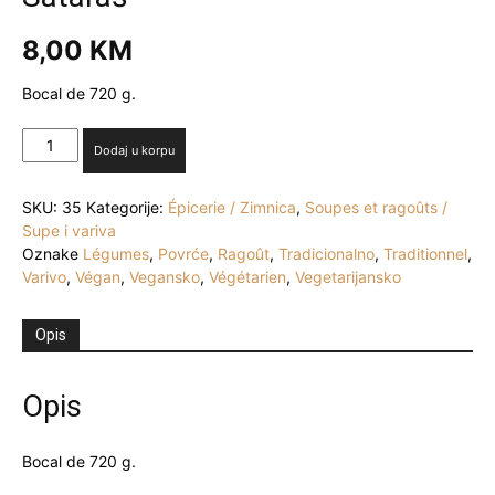
8,00
KM
Bocal de 720 g.
Sataraš
Dodaj u korpu
količina
SKU:
35
Kategorije:
Épicerie / Zimnica
,
Soupes et ragoûts /
Supe i variva
Oznake
Légumes
,
Povrće
,
Ragoût
,
Tradicionalno
,
Traditionnel
,
Varivo
,
Végan
,
Vegansko
,
Végétarien
,
Vegetarijansko
Opis
Opis
Bocal de 720 g.