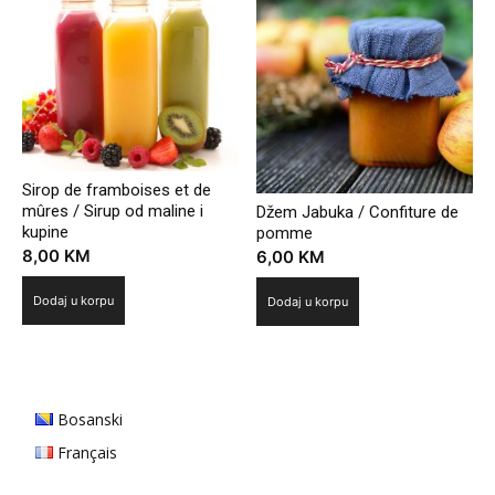
Sirop de framboises et de
mûres / Sirup od maline i
Džem Jabuka / Confiture de
kupine
pomme
8,00
KM
6,00
KM
Dodaj u korpu
Dodaj u korpu
Bosanski
Français