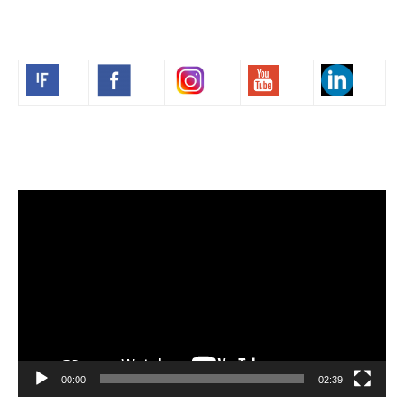
Volim francuski
Video
Player
00:00
02:39