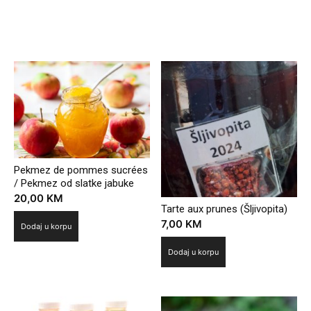
Povezani proizvodi
Pekmez de pommes sucrées
/ Pekmez od slatke jabuke
20,00
KM
Tarte aux prunes (Šljivopita)
7,00
KM
Dodaj u korpu
Dodaj u korpu