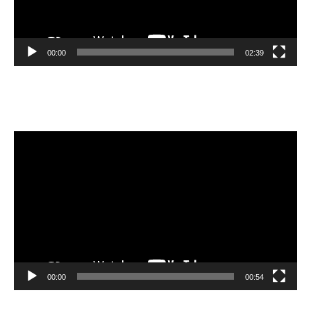
00:00
02:39
Velibor Čolić
Video
Player
00:00
00:54