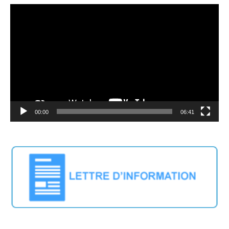
Video
Player
00:00
06:41