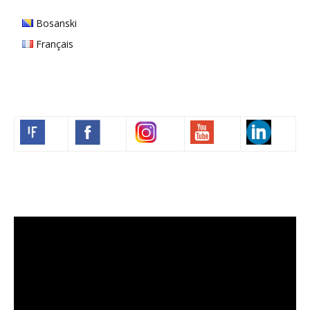
Bosanski
Français
Volim francuski
Video
Player