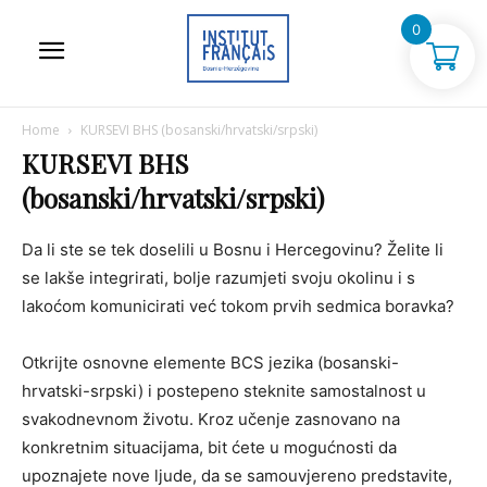
0
Home
KURSEVI BHS (bosanski/hrvatski/srpski)
KURSEVI BHS
(bosanski/hrvatski/srpski)
Da li ste se tek doselili u Bosnu i Hercegovinu? Želite li
se lakše integrirati, bolje razumjeti svoju okolinu i s
lakoćom komunicirati već tokom prvih sedmica boravka?
Otkrijte osnovne elemente BCS jezika (bosanski-
hrvatski-srpski) i postepeno steknite samostalnost u
svakodnevnom životu. Kroz učenje zasnovano na
konkretnim situacijama, bit ćete u mogućnosti da
upoznajete nove ljude, da se samouvjereno predstavite,