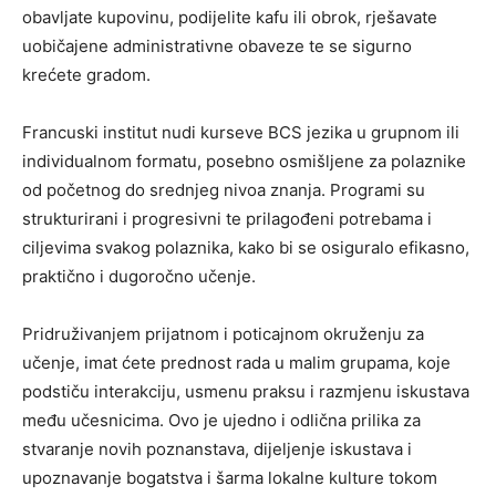
obavljate kupovinu, podijelite kafu ili obrok, rješavate
uobičajene administrativne obaveze te se sigurno
krećete gradom.
Francuski institut nudi kurseve BCS jezika u grupnom ili
individualnom formatu, posebno osmišljene za polaznike
od početnog do srednjeg nivoa znanja. Programi su
strukturirani i progresivni te prilagođeni potrebama i
ciljevima svakog polaznika, kako bi se osiguralo efikasno,
praktično i dugoročno učenje.
Pridruživanjem prijatnom i poticajnom okruženju za
učenje, imat ćete prednost rada u malim grupama, koje
podstiču interakciju, usmenu praksu i razmjenu iskustava
među učesnicima. Ovo je ujedno i odlična prilika za
stvaranje novih poznanstava, dijeljenje iskustava i
upoznavanje bogatstva i šarma lokalne kulture tokom