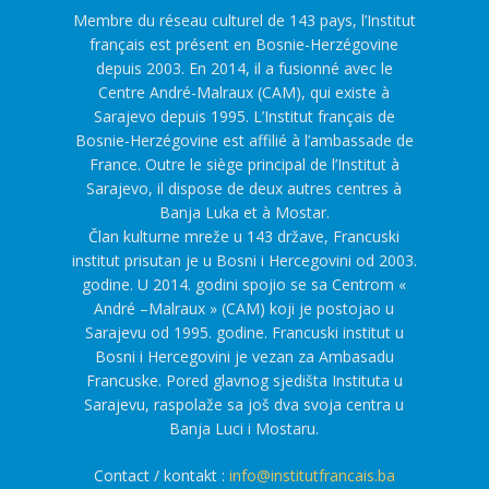
Membre du réseau culturel de 143 pays, l’Institut
français est présent en Bosnie-Herzégovine
depuis 2003. En 2014, il a fusionné avec le
Centre André-Malraux (CAM), qui existe à
Sarajevo depuis 1995. L’Institut français de
Bosnie-Herzégovine est affilié à l’ambassade de
France. Outre le siège principal de l’Institut à
Sarajevo, il dispose de deux autres centres à
Banja Luka et à Mostar.
Član kulturne mreže u 143 države, Francuski
institut prisutan je u Bosni i Hercegovini od 2003.
godine. U 2014. godini spojio se sa Centrom «
André –Malraux » (CAM) koji je postojao u
Sarajevu od 1995. godine. Francuski institut u
Bosni i Hercegovini je vezan za Ambasadu
Francuske. Pored glavnog sjedišta Instituta u
Sarajevu, raspolaže sa još dva svoja centra u
Banja Luci i Mostaru.
Contact / kontakt :
info@institutfrancais.ba