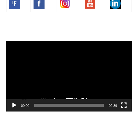
Volim francuski
Video
Player
00:00
02:39
Velibor Čolić