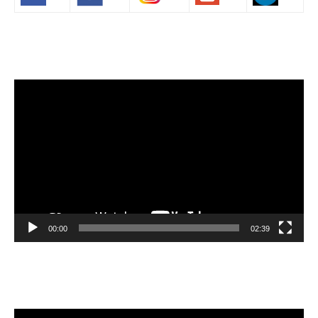
Volim francuski
Video
Player
00:00
02:39
Velibor Čolić
Video