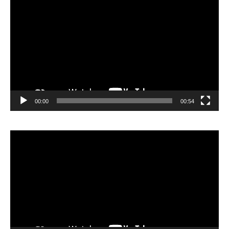
Player
00:00
00:54
Video
Player