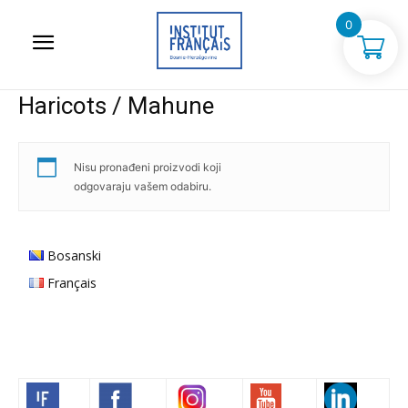
0
Haricots / Mahune
Nisu pronađeni proizvodi koji
odgovaraju vašem odabiru.
Bosanski
Français