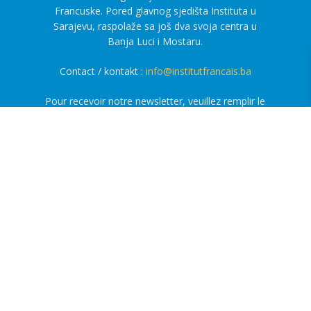
Francuske. Pored glavnog sjedišta Instituta u
Sarajevu, raspolaže sa još dva svoja centra u
Banja Luci i Mostaru.
Contact / kontakt :
info@institutfrancais.ba
Pour recevoir notre newsletter, veuillez remplir le
formulaire ci-dessous :
Ako želite primati naš newsletter ispunite
formular ispod :
Nom / Ime
Email