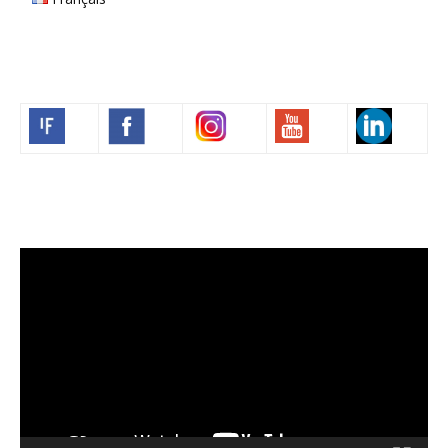
Volim francuski
Video
Player