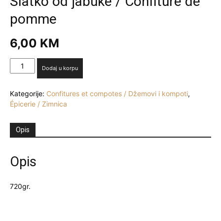
Slatko od jabuke / Confiture de
pomme
6,00
KM
Slatko
Dodaj u korpu
od
jabuke
Kategorije:
Confitures et compotes / Džemovi i kompoti
,
/
Épicerie / Zimnica
Confiture
de
pomme
Opis
količina
Opis
720gr.