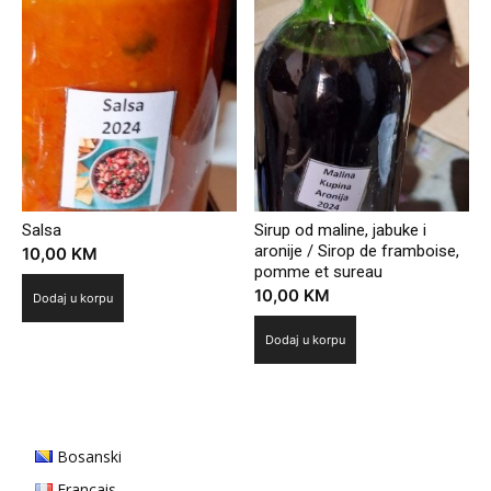
Salsa
Sirup od maline, jabuke i
aronije / Sirop de framboise,
10,00
KM
pomme et sureau
10,00
KM
Dodaj u korpu
Dodaj u korpu
Bosanski
Français