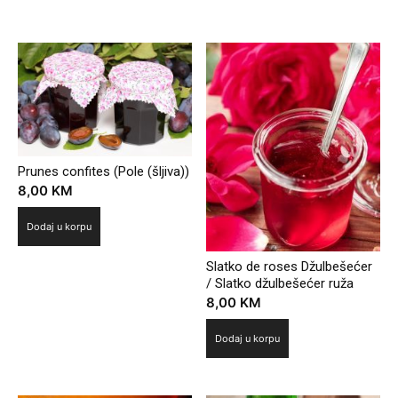
Povezani proizvodi
Prunes confites (Pole (šljiva))
8,00
KM
Dodaj u korpu
Slatko de roses Džulbešećer
/ Slatko džulbešećer ruža
8,00
KM
Dodaj u korpu