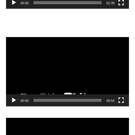
00:00
02:39
Velibor Čolić
Video
Player
00:00
00:54
Video
Player