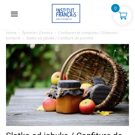
0
Home
Épicerie / Zimnica
Confitures et compotes / Džemovi i
kompoti
Slatko od jabuke / Confiture de pomme