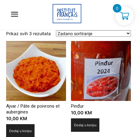
0
Prikaz svih 3 rezultata
Ajvar / Pâte de poivrons et
Pinđur
aubergines
10,00
KM
10,00
KM
Dodaj u korpu
Dodaj u korpu