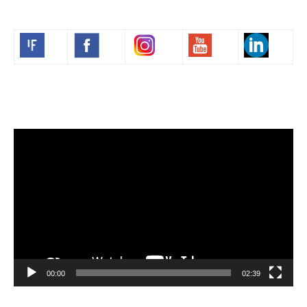
Volim francuski
Video
Player
00:00
02:39