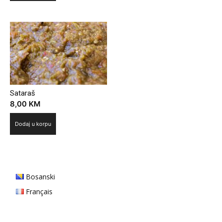
Sataraš
8,00
KM
Dodaj u korpu
Bosanski
Français