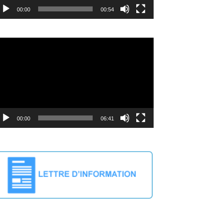
00:00
00:54
cteur
déo
00:00
06:41