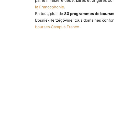
par le ministère des Affaires étrangères ou 
la Francophonie
.
En tout, plus de
80 programmes de bourse
Bosnie-Herzégovine, tous domaines confondu
bourses Campus France
.