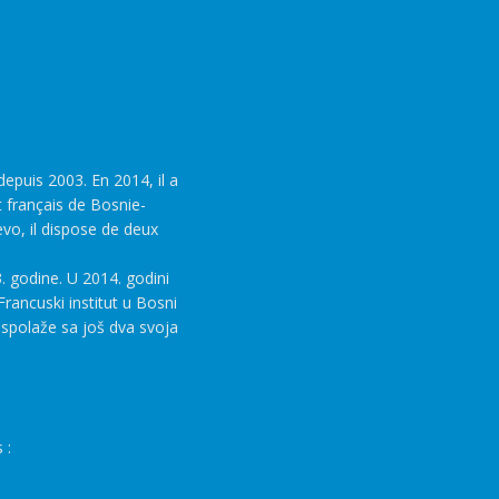
epuis 2003. En 2014, il a
t français de Bosnie-
evo, il dispose de deux
. godine. U 2014. godini
rancuski institut u Bosni
aspolaže sa još dva svoja
 :