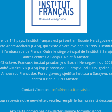
l de 143 pays, l’Institut français est présent en Bosnie-Herzégovine d
tre André-Malraux (CAM), qui existe à Sarajevo depuis 1995. L’Institu
é à l’ambassade de France. Outre le siège principal de l’Institut à Saraj
autres centres à Banja Luka et à Mostar.
43 države, Francuski institut prisutan je u Bosni i Hercegovini od 2003
ndré –Malraux » (CAM) koji je postojao u Sarajevu od 1995. godine. F
a Ambasadu Francuske. Pored glavnog sjedišta Instituta u Sarajevu, r
centra u Banja Luci i Mostaru.
Contact / kontakt :
info@institutfrancais.ba
our recevoir notre newsletter, veuillez remplir le formulaire ci-dessous
Ako želite primati naš newsletter ispunite formular ispod :