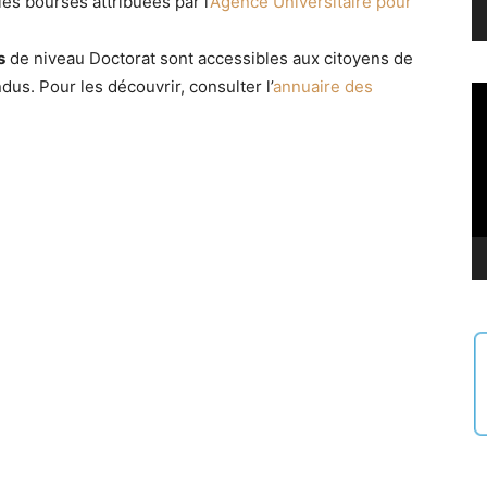
les bourses attribuées par l’
Agence Universitaire pour
s
de niveau Doctorat sont accessibles aux citoyens de
s. Pour les découvrir, consulter l’
annuaire des
Le
vi