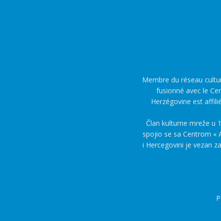
Membre du réseau culture
fusionné avec le Cen
Herzégovine est affili
Član kulturne mreže u 1
spojio se sa Centrom « A
i Hercegovini je vezan z
P