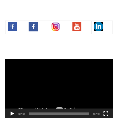
Volim francuski
Lecteur
vidéo
00:00
02:39