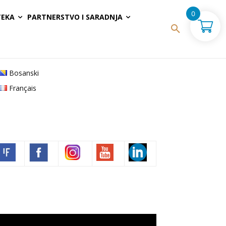
0
TEKA
PARTNERSTVO I SARADNJA
Bosanski
Français
Volim francuski
deo