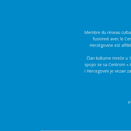
Membre du réseau culture
fusionné avec le Cen
Herzégovine est affili
Član kulturne mreže u 1
spojio se sa Centrom « A
i Hercegovini je vezan z
P