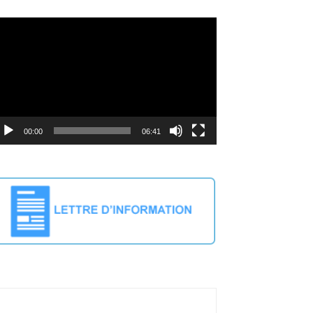
deo
ayer
00:00
06:41