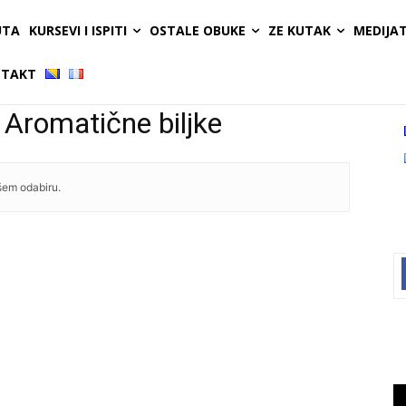
UTA
KURSEVI I ISPITI
OSTALE OBUKE
ZE KUTAK
MEDIJA
TAKT
 Aromatične biljke
šem odabiru.
Vi