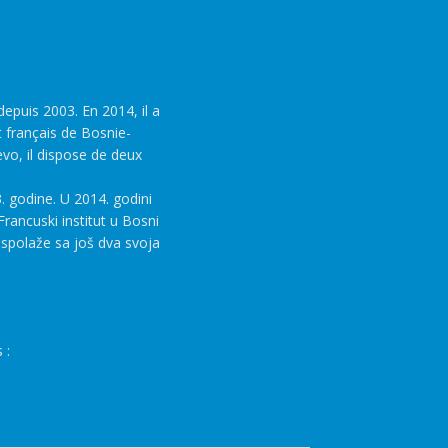
epuis 2003. En 2014, il a
t français de Bosnie-
evo, il dispose de deux
. godine. U 2014. godini
rancuski institut u Bosni
aspolaže sa još dva svoja
 :