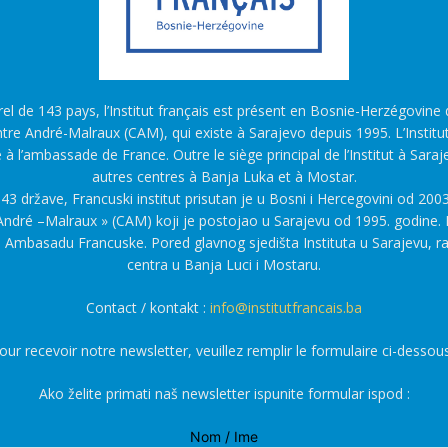
l de 143 pays, l’Institut français est présent en Bosnie-Herzégovine d
tre André-Malraux (CAM), qui existe à Sarajevo depuis 1995. L’Institu
é à l’ambassade de France. Outre le siège principal de l’Institut à Saraj
autres centres à Banja Luka et à Mostar.
43 države, Francuski institut prisutan je u Bosni i Hercegovini od 2003
ndré –Malraux » (CAM) koji je postojao u Sarajevu od 1995. godine. F
a Ambasadu Francuske. Pored glavnog sjedišta Instituta u Sarajevu, r
centra u Banja Luci i Mostaru.
Contact / kontakt :
info@institutfrancais.ba
our recevoir notre newsletter, veuillez remplir le formulaire ci-dessous
Ako želite primati naš newsletter ispunite formular ispod :
Nom / Ime