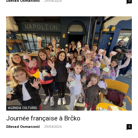
Dževad Osmanović
-
29/04/2026
0
AGENDA CULTUREL
Journée française à Brčko
Dževad Osmanović
-
29/04/2026
0