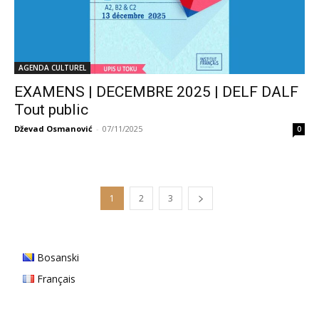
AGENDA CULTUREL
EXAMENS | DECEMBRE 2025 | DELF DALF
Tout public
Dževad Osmanović
-
07/11/2025
0
1
2
3
Bosanski
Français