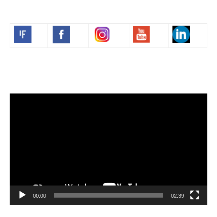
Volim francuski
Lecteur
vidéo
00:00
02:39