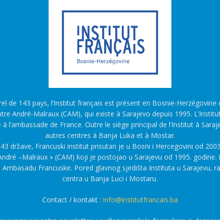
l de 143 pays, l’Institut français est présent en Bosnie-Herzégovine d
tre André-Malraux (CAM), qui existe à Sarajevo depuis 1995. L’Institu
é à l’ambassade de France. Outre le siège principal de l’Institut à Saraj
autres centres à Banja Luka et à Mostar.
43 države, Francuski institut prisutan je u Bosni i Hercegovini od 2003
ndré –Malraux » (CAM) koji je postojao u Sarajevu od 1995. godine. F
a Ambasadu Francuske. Pored glavnog sjedišta Instituta u Sarajevu, r
centra u Banja Luci i Mostaru.
Contact / kontakt :
info@institutfrancais.ba