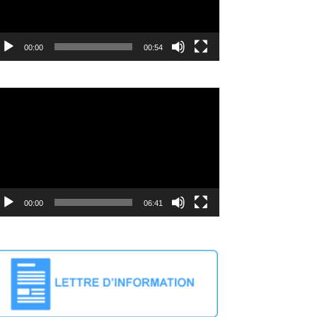
00:00
00:54
cteur
déo
00:00
06:41