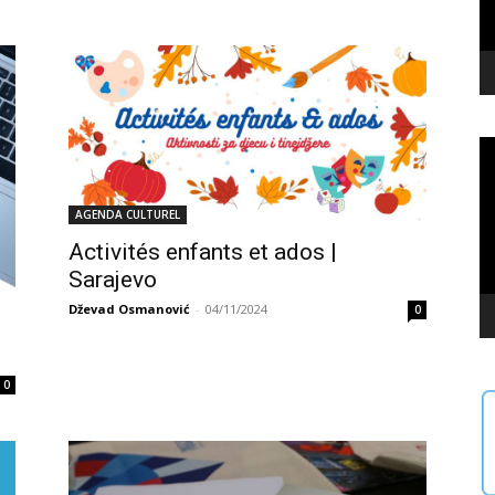
Le
vi
AGENDA CULTUREL
Activités enfants et ados |
Sarajevo
Dževad Osmanović
-
04/11/2024
0
0