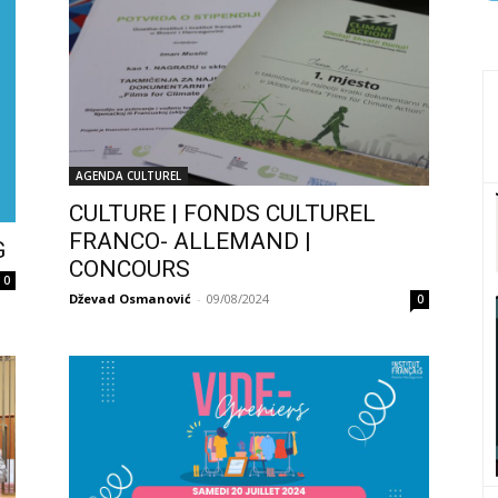
AGENDA CULTUREL
CULTURE | FONDS CULTUREL
FRANCO- ALLEMAND |
G
CONCOURS
0
Dževad Osmanović
-
09/08/2024
0