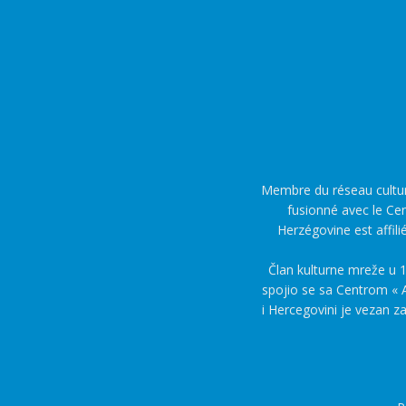
Membre du réseau culture
fusionné avec le Cen
Herzégovine est affili
Član kulturne mreže u 1
spojio se sa Centrom « A
i Hercegovini je vezan z