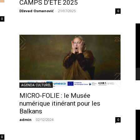
CAMPS D’ÉTÉ 2025
Dževad Osmanović
-
21/07/2025
0
0
Le
vi
AGENDA CULTUREL
MICRO-FOLIE : le Musée
numérique itinérant pour les
Balkans
Le
vi
admin
-
02/12/2024
0
0