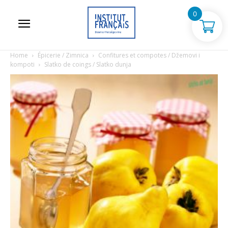
0
Home
Épicerie / Zimnica
Confitures et compotes / Džemovi i
kompoti
Slatko de coings / Slatko dunja