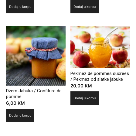
Dodaj u korpu
Dodaj u korpu
Pekmez de pommes sucrées
/ Pekmez od slatke jabuke
20,00
KM
Džem Jabuka / Confiture de
pomme
Dodaj u korpu
6,00
KM
Dodaj u korpu