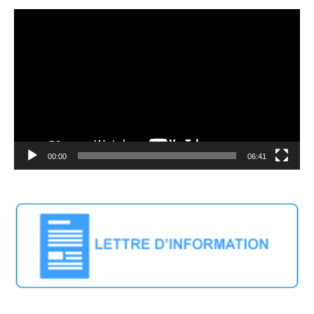
Video
Player
00:00
06:41