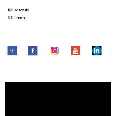
Bosanski
Français
Volim francuski
Video
Player