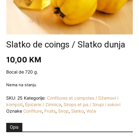
Slatko de coings / Slatko dunja
10,00
KM
Bocal de 720 g.
Nema na stanju
SKU:
25
Kategorije:
Confitures et compotes / Džemovi i
kompoti
,
Épicerie / Zimnica
,
Sirops et jus / Sirupi i sokovi
Oznake
Confiture
,
Fruits
,
Sirop
,
Slatko
,
Voće
Opis