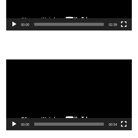
00:00
02:39
Velibor Čolić
Video
Player
00:00
00:54