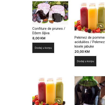
Confiture de prunes /
Džem šljiva
Pekmez de pomme
8,00
KM
acidulées / Pekmez
kisele jabuke
Dodaj u korpu
20,00
KM
Dodaj u korpu