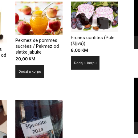
Pl
Prunes confites (Pole
Pekmez de pommes
(šljiva))
sucrées / Pekmez od
s
8,00
KM
slatke jabuke
 od
20,00
KM
Dodaj u korpu
Dodaj u korpu
Vi
Pl