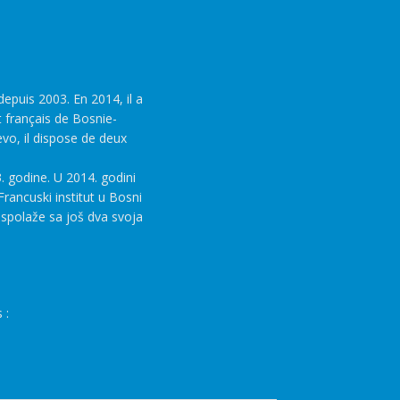
epuis 2003. En 2014, il a
t français de Bosnie-
evo, il dispose de deux
. godine. U 2014. godini
rancuski institut u Bosni
aspolaže sa još dva svoja
 :