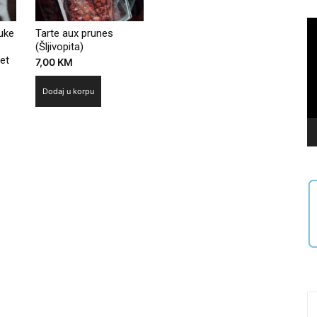
Vi
buke
Tarte aux prunes
Pl
(Šljivopita)
et
7,00
KM
Dodaj u korpu