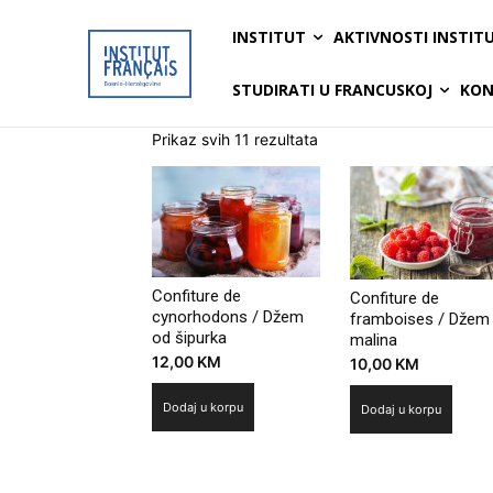
INSTITUT
AKTIVNOSTI INSTIT
STUDIRATI U FRANCUSKOJ
KON
Prikaz svih 11 rezultata
Confiture de
Confiture de
cynorhodons / Džem
framboises / Džem
od šipurka
malina
12,00
KM
10,00
KM
Dodaj u korpu
Dodaj u korpu