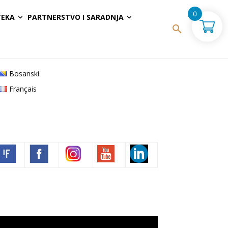
0
TEKA
PARTNERSTVO I SARADNJA
Bosanski
Français
Volim francuski
deo