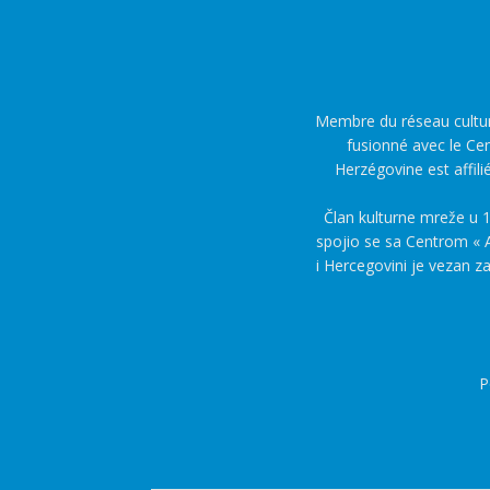
Membre du réseau culture
fusionné avec le Cen
Herzégovine est affili
Član kulturne mreže u 1
spojio se sa Centrom « A
i Hercegovini je vezan z
P