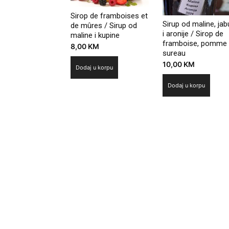
Sirop de framboises et
Sirup od maline, ja
de mûres / Sirup od
i aronije / Sirop de
maline i kupine
framboise, pomme 
8,00
KM
sureau
10,00
KM
Dodaj u korpu
Dodaj u korpu