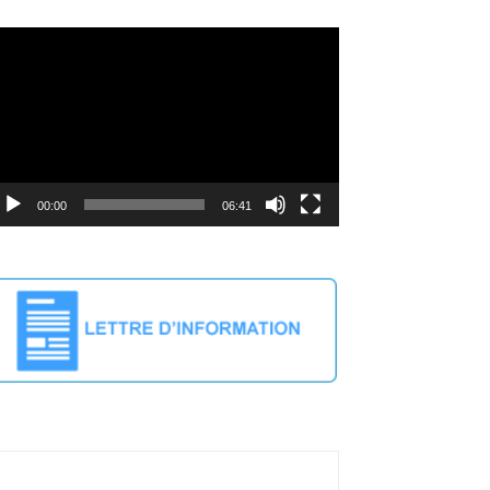
deo
ayer
00:00
06:41