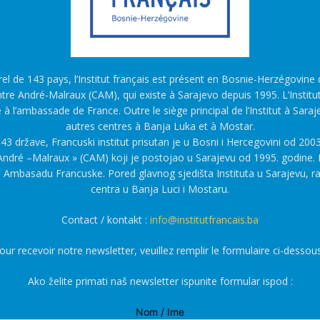
l de 143 pays, l’Institut français est présent en Bosnie-Herzégovine d
tre André-Malraux (CAM), qui existe à Sarajevo depuis 1995. L’Institu
é à l’ambassade de France. Outre le siège principal de l’Institut à Saraj
autres centres à Banja Luka et à Mostar.
43 države, Francuski institut prisutan je u Bosni i Hercegovini od 2003
ndré –Malraux » (CAM) koji je postojao u Sarajevu od 1995. godine. F
a Ambasadu Francuske. Pored glavnog sjedišta Instituta u Sarajevu, r
centra u Banja Luci i Mostaru.
Contact / kontakt :
info@institutfrancais.ba
our recevoir notre newsletter, veuillez remplir le formulaire ci-dessous
Ako želite primati naš newsletter ispunite formular ispod :
Nom / Ime