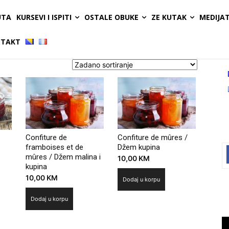
UTA
KURSEVI I ISPITI
OSTALE OBUKE
ZE KUTAK
MEDIJA
TAKT
Confiture de
Confiture de mûres /
framboises et de
Džem kupina
mûres / Džem malina i
10,00
KM
kupina
10,00
KM
Dodaj u korpu
Dodaj u korpu
Vi