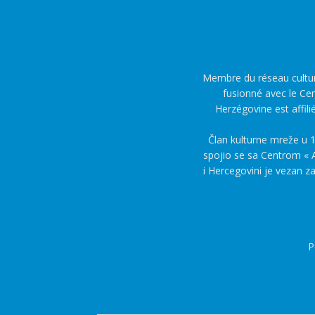
Membre du réseau culture
fusionné avec le Cen
Herzégovine est affili
Član kulturne mreže u 1
spojio se sa Centrom « A
i Hercegovini je vezan z
P