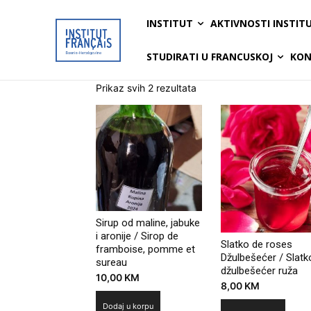
INSTITUT
AKTIVNOSTI INSTIT
STUDIRATI U FRANCUSKOJ
KON
Prikaz svih 2 rezultata
Sirup od maline, jabuke
i aronije / Sirop de
Slatko de roses
framboise, pomme et
Džulbešećer / Slatk
sureau
džulbešećer ruža
10,00
KM
8,00
KM
Dodaj u korpu