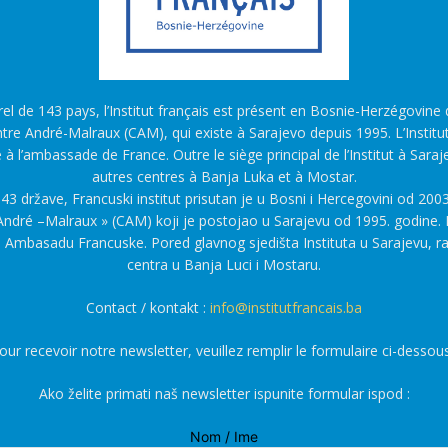
l de 143 pays, l’Institut français est présent en Bosnie-Herzégovine d
tre André-Malraux (CAM), qui existe à Sarajevo depuis 1995. L’Institu
é à l’ambassade de France. Outre le siège principal de l’Institut à Saraj
autres centres à Banja Luka et à Mostar.
43 države, Francuski institut prisutan je u Bosni i Hercegovini od 2003
ndré –Malraux » (CAM) koji je postojao u Sarajevu od 1995. godine. F
a Ambasadu Francuske. Pored glavnog sjedišta Instituta u Sarajevu, r
centra u Banja Luci i Mostaru.
Contact / kontakt :
info@institutfrancais.ba
our recevoir notre newsletter, veuillez remplir le formulaire ci-dessous
Ako želite primati naš newsletter ispunite formular ispod :
Nom / Ime