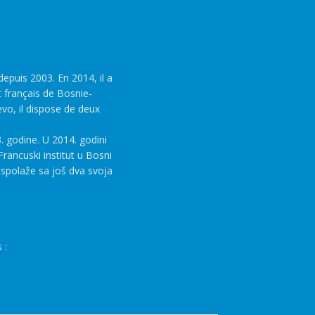
epuis 2003. En 2014, il a
t français de Bosnie-
evo, il dispose de deux
. godine. U 2014. godini
rancuski institut u Bosni
aspolaže sa još dva svoja
 :