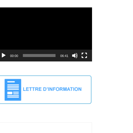
deo
ayer
00:00
06:41