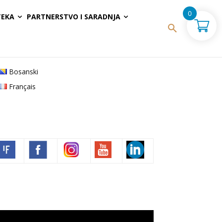
0
TEKA
PARTNERSTVO I SARADNJA
Bosanski
Français
Volim francuski
deo