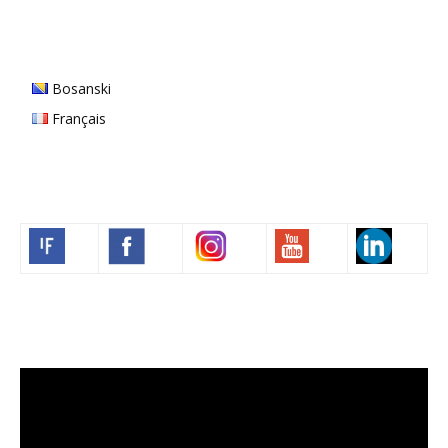
Bosanski
Français
Volim francuski
Video
Player