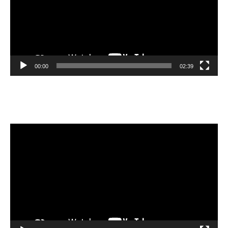
00:00
02:39
Velibor Čolić
Video
Player