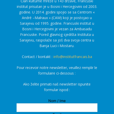
Član kulturne mreže u 143 države, Francuski
institut prisutan je u Bosni i Hercegovini od 2003.
godine. U 2014. godini spojio se sa Centrom «
André –Malraux » (CAM) koji je postojao u
Sarajevu od 1995. godine. Francuski institut u
Bosni i Hercegovini je vezan za Ambasadu
Francuske. Pored glavnog sjedišta Instituta u
Sarajevu, raspolaže sa još dva svoja centra u
Banja Luci i Mostaru.
Contact / kontakt :
info@institutfrancais.ba
Pour recevoir notre newsletter, veuillez remplir le
formulaire ci-dessous :
Ako želite primati naš newsletter ispunite
formular ispod :
Nom / Ime