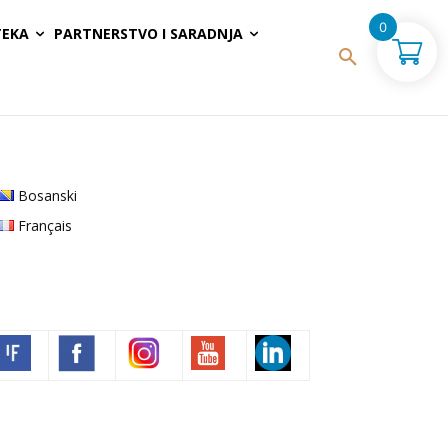
0
TEKA
PARTNERSTVO I SARADNJA
Bosanski
Français
Volim francuski