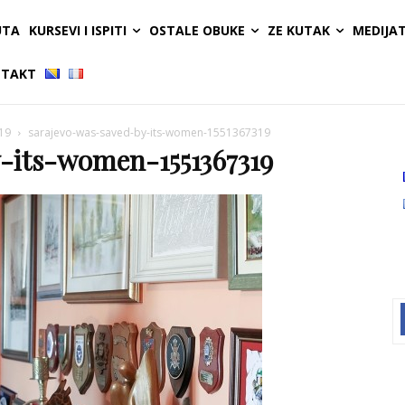
UTA
KURSEVI I ISPITI
OSTALE OBUKE
ZE KUTAK
MEDIJA
TAKT
19
sarajevo-was-saved-by-its-women-1551367319
-its-women-1551367319