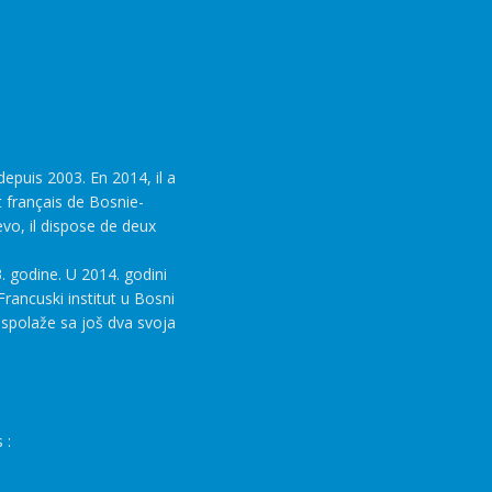
epuis 2003. En 2014, il a
t français de Bosnie-
evo, il dispose de deux
. godine. U 2014. godini
rancuski institut u Bosni
aspolaže sa još dva svoja
 :