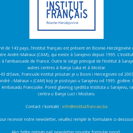
l de 143 pays, l’Institut français est présent en Bosnie-Herzégovine d
tre André-Malraux (CAM), qui existe à Sarajevo depuis 1995. L’Institu
é à l’ambassade de France. Outre le siège principal de l’Institut à Saraj
autres centres à Banja Luka et à Mostar.
43 države, Francuski institut prisutan je u Bosni i Hercegovini od 2003
ndré –Malraux » (CAM) koji je postojao u Sarajevu od 1995. godine. F
a Ambasadu Francuske. Pored glavnog sjedišta Instituta u Sarajevu, r
centra u Banja Luci i Mostaru.
Contact / kontakt :
info@institutfrancais.ba
our recevoir notre newsletter, veuillez remplir le formulaire ci-dessous
Ako želite primati naš newsletter ispunite formular ispod :