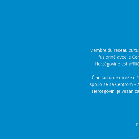
Membre du réseau culture
fusionné avec le Cen
Herzégovine est affili
Član kulturne mreže u 1
spojio se sa Centrom « A
i Hercegovini je vezan z
P