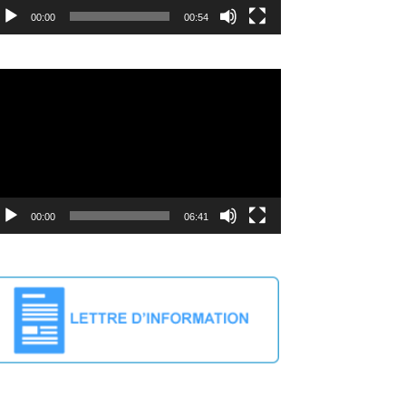
00:00
00:54
deo
ayer
00:00
06:41