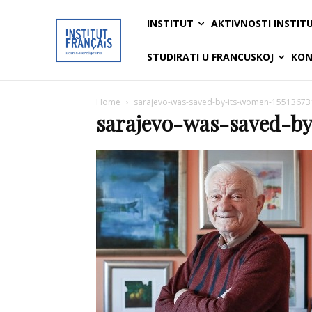
INSTITUT
AKTIVNOSTI INSTIT
STUDIRATI U FRANCUSKOJ
KON
Home
sarajevo-was-saved-by-its-women-15513673
sarajevo-was-saved-by