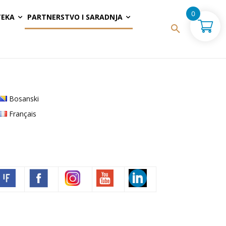
0
TEKA
PARTNERSTVO I SARADNJA
Bosanski
Français
Volim francuski