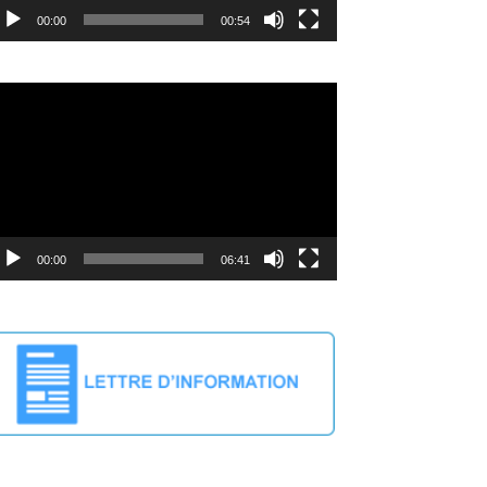
00:00
00:54
deo
ayer
00:00
06:41