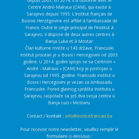
depuis 2003. En 2014, il a fusionné avec le
Centre André-Malraux (CAM), qui existe à
Sarajevo depuis 1995. L’Institut français de
Bosnie-Herzégovine est affilié à l’ambassade de
France. Outre le siège principal de l’Institut à
Sarajevo, il dispose de deux autres centres à
Banja Luka et à Mostar.
Član kulturne mreže u 143 države, Francuski
institut prisutan je u Bosni i Hercegovini od 2003.
godine. U 2014. godini spojio se sa Centrom «
André –Malraux » (CAM) koji je postojao u
Sarajevu od 1995. godine. Francuski institut u
Bosni i Hercegovini je vezan za Ambasadu
Francuske. Pored glavnog sjedišta Instituta u
Sarajevu, raspolaže sa još dva svoja centra u
Banja Luci i Mostaru.
Contact / kontakt :
info@institutfrancais.ba
Pour recevoir notre newsletter, veuillez remplir le
formulaire ci-dessous :