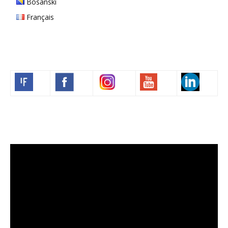
Bosanski
Français
Volim francuski
Video
Player