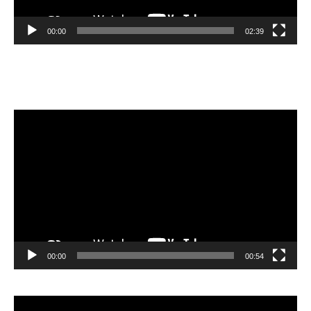
00:00
02:39
Velibor Čolić
Video
Player
00:00
00:54
Video