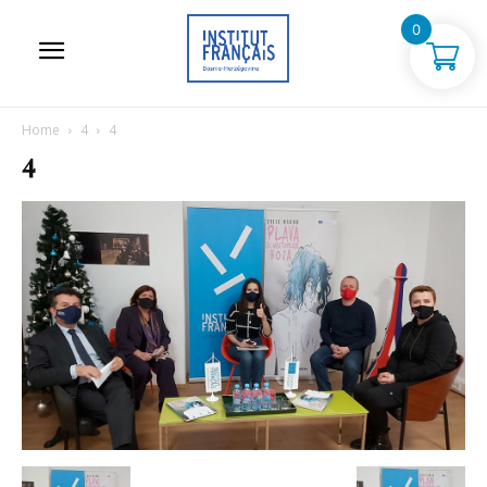
0
Home
4
4
4