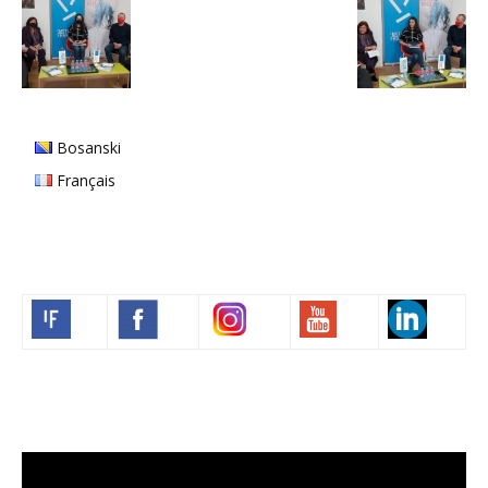
Bosanski
Français
Volim francuski
Video
Player