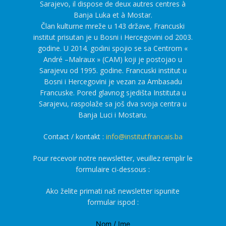
Sarajevo, il dispose de deux autres centres à
Banja Luka et à Mostar.
Član kulturne mreže u 143 države, Francuski
institut prisutan je u Bosni i Hercegovini od 2003.
godine. U 2014. godini spojio se sa Centrom «
André –Malraux » (CAM) koji je postojao u
Sarajevu od 1995. godine. Francuski institut u
Bosni i Hercegovini je vezan za Ambasadu
Francuske. Pored glavnog sjedišta Instituta u
Sarajevu, raspolaže sa još dva svoja centra u
Banja Luci i Mostaru.
Contact / kontakt :
info@institutfrancais.ba
Pour recevoir notre newsletter, veuillez remplir le
formulaire ci-dessous :
Ako želite primati naš newsletter ispunite
formular ispod :
Nom / Ime