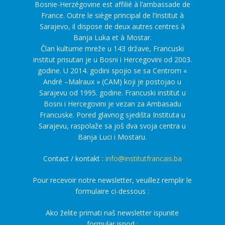
Bosnie-Herzégovine est affilié à l’ambassade de
France. Outre le siège principal de l’Institut à
Sarajevo, il dispose de deux autres centres à
Banja Luka et à Mostar.
Član kulturne mreže u 143 države, Francuski
institut prisutan je u Bosni i Hercegovini od 2003.
godine. U 2014. godini spojio se sa Centrom «
André –Malraux » (CAM) koji je postojao u
Sarajevu od 1995. godine. Francuski institut u
Bosni i Hercegovini je vezan za Ambasadu
Francuske. Pored glavnog sjedišta Instituta u
Sarajevu, raspolaže sa još dva svoja centra u
Banja Luci i Mostaru.
Contact / kontakt :
info@institutfrancais.ba
Pour recevoir notre newsletter, veuillez remplir le
formulaire ci-dessous :
Ako želite primati naš newsletter ispunite
formular ispod :