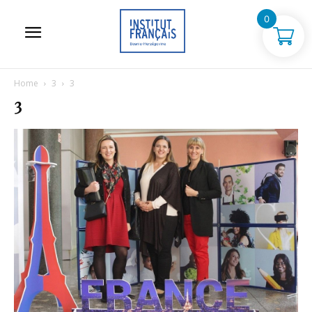
0
Home
3
3
3