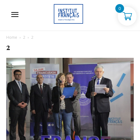
0
Home
2
2
2