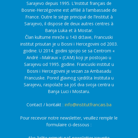
Sarajevo depuis 1995. L’Institut français de
Bosnie-Herzégovine est affilié à l’ambassade de
France. Outre le siège principal de l’Institut à
Sarajevo, il dispose de deux autres centres à
Banja Luka et à Mostar.
Član kulturne mreže u 143 države, Francuski
institut prisutan je u Bosni i Hercegovini od 2003.
godine. U 2014. godini spojio se sa Centrom «
André –Malraux » (CAM) koji je postojao u
Sarajevu od 1995. godine. Francuski institut u
Bosni i Hercegovini je vezan za Ambasadu
Francuske. Pored glavnog sjedišta Instituta u
Sarajevu, raspolaže sa još dva svoja centra u
Banja Luci i Mostaru.
Contact / kontakt :
info@institutfrancais.ba
Pour recevoir notre newsletter, veuillez remplir le
formulaire ci-dessous :
Ako želite primati naš newsletter ispunite