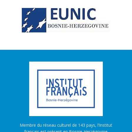
Membre du réseau culturel de 143 pays, l’Institut
français est présent en Bosnie-Herzégovine