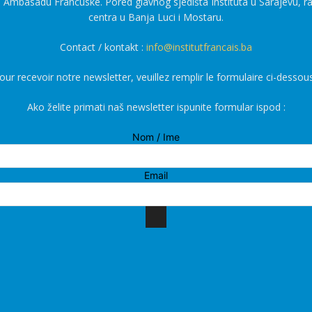
a Ambasadu Francuske. Pored glavnog sjedišta Instituta u Sarajevu, r
centra u Banja Luci i Mostaru.
Contact / kontakt :
info@institutfrancais.ba
our recevoir notre newsletter, veuillez remplir le formulaire ci-dessous
Ako želite primati naš newsletter ispunite formular ispod :
Nom / Ime
Email