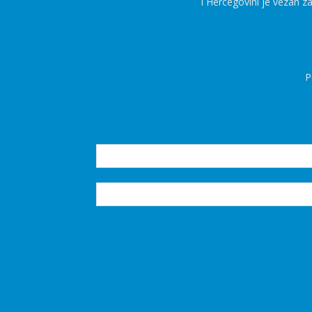
i Hercegovini je vezan z
P