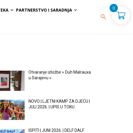
0
TEKA
PARTNERSTVO I SARADNJA
MOST POPULAR
Otvaranje izložbe « Duh Malrauxa
u Sarajevu »
NOVO | LJETNI KAMP ZA DJECU |
JULI 2026. | UPIS U TOKU
ISPITI | JUNI 2026. | DELF DALF