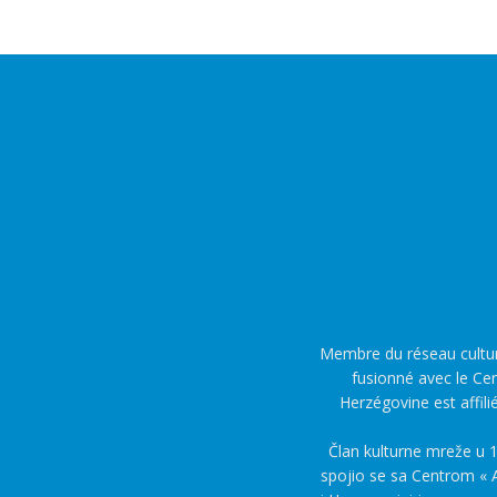
Membre du réseau culture
fusionné avec le Cen
Herzégovine est affili
Član kulturne mreže u 1
spojio se sa Centrom « A