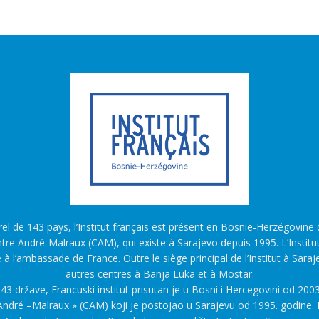
l de 143 pays, l’Institut français est présent en Bosnie-Herzégovine d
tre André-Malraux (CAM), qui existe à Sarajevo depuis 1995. L’Institu
é à l’ambassade de France. Outre le siège principal de l’Institut à Saraj
autres centres à Banja Luka et à Mostar.
43 države, Francuski institut prisutan je u Bosni i Hercegovini od 2003
ndré –Malraux » (CAM) koji je postojao u Sarajevu od 1995. godine. F