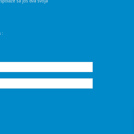
aspolaže sa još dva svoja
 :