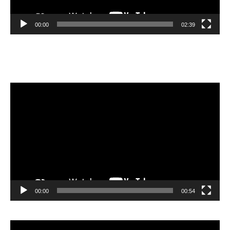
00:00
02:39
Velibor Čolić
Video
Player
00:00
00:54
Video