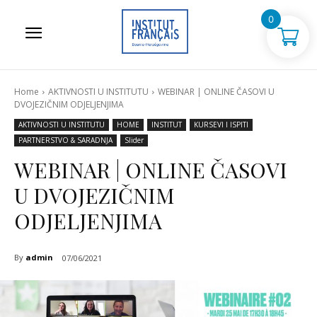
0
Home
AKTIVNOSTI U INSTITUTU
WEBINAR | ONLINE ČASOVI U
DVOJEZIČNIM ODJELJENJIMA
AKTIVNOSTI U INSTITUTU
HOME
INSTITUT
KURSEVI I ISPITI
PARTNERSTVO & SARADNJA
Slider
WEBINAR | ONLINE ČASOVI
U DVOJEZIČNIM
ODJELJENJIMA
By
admin
07/06/2021