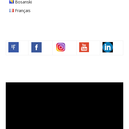
Bosanski
Français
Volim francuski
Video
Player