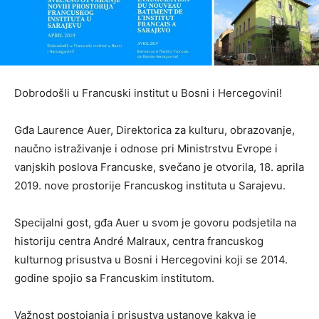
Dobrodošli u Francuski institut u Bosni i Hercegovini!
Gđa Laurence Auer, Direktorica za kulturu, obrazovanje,
naučno istraživanje i odnose pri Ministrstvu Evrope i
vanjskih poslova Francuske, svečano je otvorila, 18. aprila
2019. nove prostorije Francuskog instituta u Sarajevu.
Specijalni gost, gđa Auer u svom je govoru podsjetila na
historiju centra André Malraux, centra francuskog
kulturnog prisustva u Bosni i Hercegovini koji se 2014.
godine spojio sa Francuskim institutom.
Važnost postojanja i prisustva ustanove kakva je