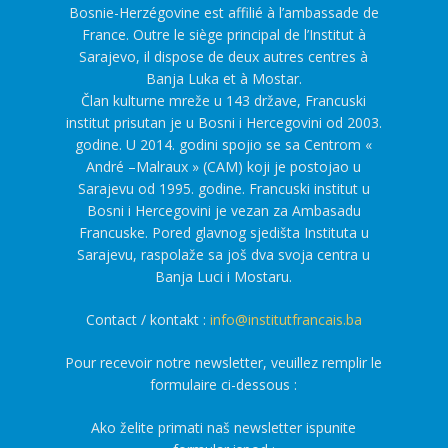
Bosnie-Herzégovine est affilié à l’ambassade de
France. Outre le siège principal de l’Institut à
Sarajevo, il dispose de deux autres centres à
Banja Luka et à Mostar.
Član kulturne mreže u 143 države, Francuski
institut prisutan je u Bosni i Hercegovini od 2003.
godine. U 2014. godini spojio se sa Centrom «
André –Malraux » (CAM) koji je postojao u
Sarajevu od 1995. godine. Francuski institut u
Bosni i Hercegovini je vezan za Ambasadu
Francuske. Pored glavnog sjedišta Instituta u
Sarajevu, raspolaže sa još dva svoja centra u
Banja Luci i Mostaru.
Contact / kontakt :
info@institutfrancais.ba
Pour recevoir notre newsletter, veuillez remplir le
formulaire ci-dessous :
Ako želite primati naš newsletter ispunite