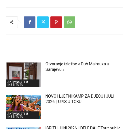
RELATED ARTICLES
Otvaranje izložbe « Duh Malrauxa u
Sarajevu »
AKTIVNOSTI U
INSTITUTU
NOVO | LJETNI KAMP ZA DJECU | JULI
2026. | UPIS U TOKU
AKTIVNOSTI U
INSTITUTU
ISPITI | JUNI 2026. | DELF DALF Tout public