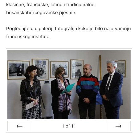
klasične, francuske, latino i tradicionalne
bosanskohercegovačke pjesme.
Pogledajte u u galeriji fotografija kako je bilo na otvaranju
francuskog instituta.
1
of
11
Prev
Next