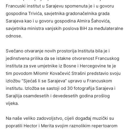
Francuski institut u Sarajevu spomenuta je i u govoru
gospodina Trivića, savjetnika gradonačelnika grada
Sarajeva kao i u govoru gospodina Almira Šahovića,
savjetnika ministra vanjskih poslova BiH za međulateralne
odnose.
Svečano otvaranje novih prostorija Instituta bila je i
jedinstvena prilika da se istakne otvorenost Francuskog
instituta za sve umjetnike iz Bosne i Hercegovine te je
tim povodom Milomir Kovačević Strašni predstavio svoju
izložbu “Sjećaš li se Sarajeva” upravo u Francuskom
institutu. Izložba se sastoji od 30 fotografija Sarajeva i
Sarajlija osamdesetih i devedesetih godina prošlog
vijeka.
Na naše veliko zadovoljstvo, cijeli događaj muzički su
popratili Hector i Merita svojim raznolikim repertoarom