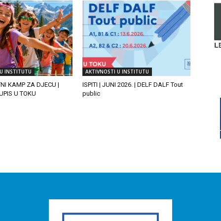
U INSTITUTU
AKTIVNOSTI U INSTITUTU
TNI KAMP ZA DJECU |
ISPITI | JUNI 2026. | DELF DALF Tout
| UPIS U TOKU
public