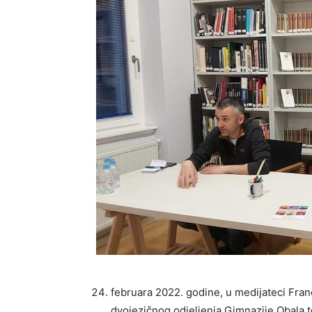
februara 2022. godine, u medijateci Franc
dvojezičnog odjeljenja Gimnazije Obala 