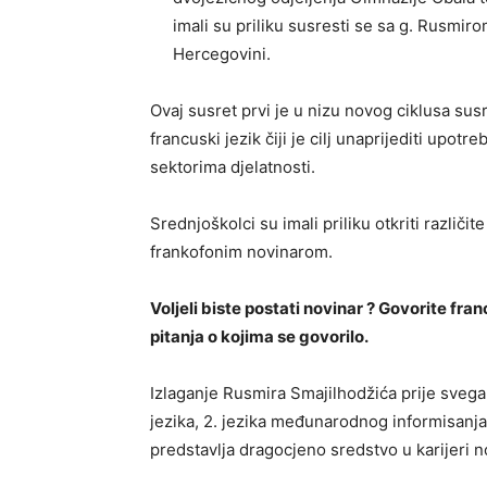
imali su priliku susresti se sa g. Rusmi
Hercegovini.
Ovaj susret prvi je u nizu novog ciklusa sus
francuski jezik čiji je cilj unaprijediti upot
sektorima djelatnosti.
Srednjoškolci su imali priliku otkriti različi
frankofonim novinarom.
Voljeli biste postati novinar ? Govorite fran
pitanja o kojima se govorilo.
Izlaganje Rusmira Smajilhodžića prije sveg
jezika, 2. jezika međunarodnog informisanja 
predstavlja dragocjeno sredstvo u karijeri n