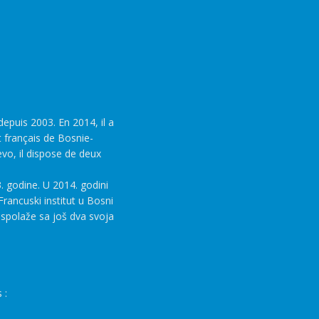
epuis 2003. En 2014, il a
t français de Bosnie-
evo, il dispose de deux
. godine. U 2014. godini
rancuski institut u Bosni
aspolaže sa još dva svoja
 :