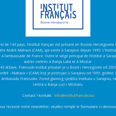
l de 143 pays, l’Institut français est présent en Bosnie-Herzégovine d
tre André-Malraux (CAM), qui existe à Sarajevo depuis 1995. L’Institu
é à l’ambassade de France. Outre le siège principal de l’Institut à Saraj
autres centres à Banja Luka et à Mostar.
43 države, Francuski institut prisutan je u Bosni i Hercegovini od 2003
ndré –Malraux » (CAM) koji je postojao u Sarajevu od 1995. godine. F
a Ambasadu Francuske. Pored glavnog sjedišta Instituta u Sarajevu, r
centra u Banja Luci i Mostaru.
Contact / kontakt :
info@institutfrancais.ba
our recevoir notre newsletter, veuillez remplir le formulaire ci-dessous