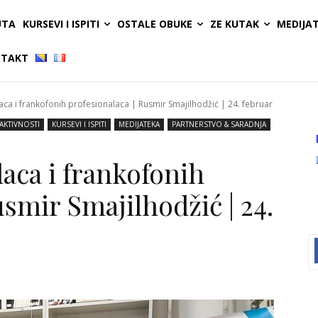
UTA
KURSEVI I ISPITI
OSTALE OBUKE
ZE KUTAK
MEDIJA
TAKT
aca i frankofonih profesionalaca | Rusmir Smajilhodžić | 24. februar
AKTIVNOSTI
KURSEVI I ISPITI
MEDIJATEKA
PARTNERSTVO & SARADNJA
aca i frankofonih
usmir Smajilhodžić | 24.