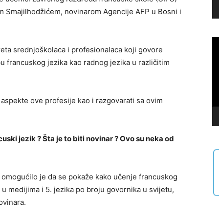
rom Smajilhodžićem, novinarom Agencije AFP u Bosni i
Vi
reta srednjoškolaca i profesionalaca koji govore
Pl
rebu francuskog jezika kao radnog jezika u različitim
te aspekte ove profesije kao i razgovarati sa ovim
cuski jezik ? Šta je to biti novinar ? Ovo su neka od
a omogućilo je da se pokaže kako učenje francuskog
u medijima i 5. jezika po broju govornika u svijetu,
ovinara.