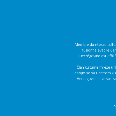
Membre du réseau culture
fusionné avec le Cen
Herzégovine est affili
Član kulturne mreže u 1
spojio se sa Centrom « A
i Hercegovini je vezan z
P