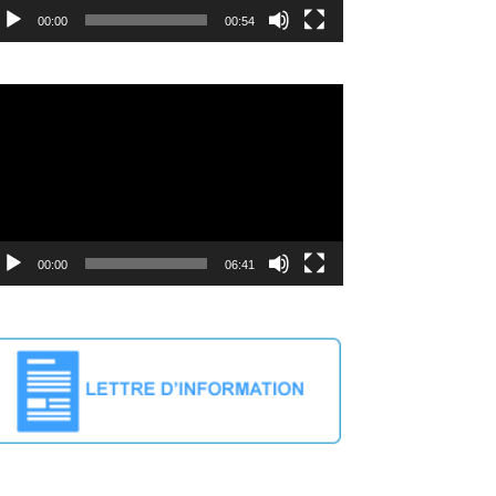
00:00
00:54
deo
ayer
00:00
06:41