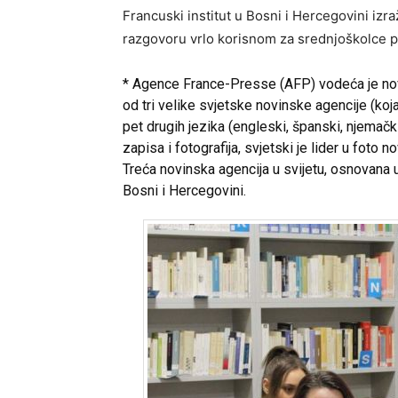
Francuski institut u Bosni i Hercegovini iz
razgovoru vrlo korisnom za srednjoškolce 
* Agence France-Presse (AFP) vodeća je nov
od tri velike svjetske novinske agencije (k
pet drugih jezika (engleski, španski, njemački,
zapisa i fotografija, svjetski je lider u foto n
Treća novinska agencija u svijetu, osnovana
Bosni i Hercegovini.