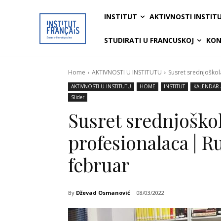
INSTITUT
AKTIVNOSTI INSTIT
STUDIRATI U FRANCUSKOJ
KON
Home
AKTIVNOSTI U INSTITUTU
Susret srednjoškol
AKTIVNOSTI U INSTITUTU
HOME
INSTITUT
KALENDAR 
Slider
Susret srednjoškol
profesionalaca | R
februar
By
Dževad Osmanović
08/03/2022