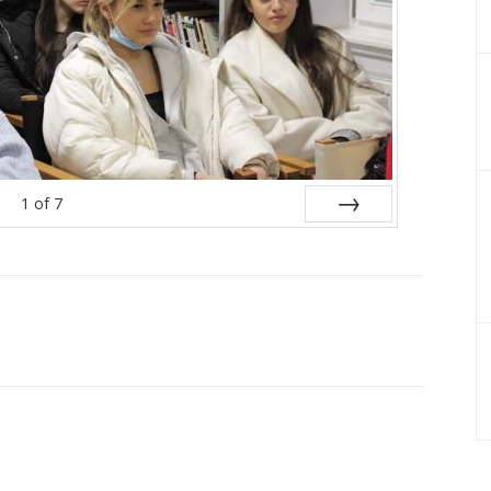
1
of
7
Next