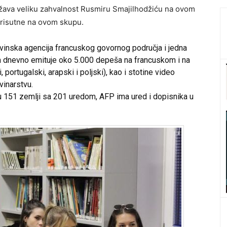
ražava veliku zahvalnost Rusmiru Smajilhodžiću na ovom
prisutne na ovom skupu.
inska agencija francuskog govornog područja i jedna
oja dnevno emituje oko 5.000 depeša na francuskom i na
 portugalski, arapski i poljski), kao i stotine video
ovinarstvu.
 u 151 zemlji sa 201 uredom, AFP ima ured i dopisnika u