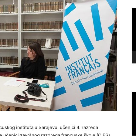
Vi
Pl
Vi
Pl
uskog instituta u Sarajevu, učenici 4. razreda
te učenici završnog razdreda francuske škole (CIFS)