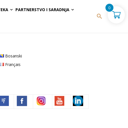
0
TEKA
PARTNERSTVO I SARADNJA
Bosanski
Français
Volim francuski