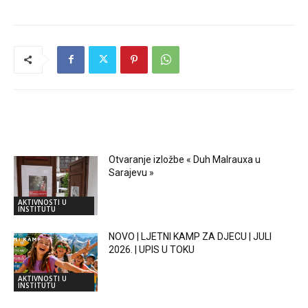
RELATED ARTICLES
Otvaranje izložbe « Duh Malrauxa u
Sarajevu »
AKTIVNOSTI U
INSTITUTU
NOVO | LJETNI KAMP ZA DJECU | JULI
2026. | UPIS U TOKU
AKTIVNOSTI U
INSTITUTU