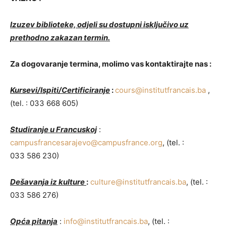
Izuzev biblioteke, odjeli su dostupni isključivo uz
prethodno zakazan termin.
Za dogovaranje termina, molimo vas kontaktirajte nas :
Kursevi/Ispiti/Certificiranje
:
cours@institutfrancais.ba
,
(tel. : 033 668 605)
Studiranje u Francuskoj
:
campusfrancesarajevo@campusfrance.org
, (tel. :
033 586 230)
Dešavanja iz kulture
:
culture@institutfrancais.ba
, (tel. :
033 586 276)
Opća pitanja
:
info@institutfrancais.ba
, (tel. :