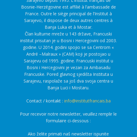
Sarajevo depuis 1995. L’Institut français de
Bosnie-Herzégovine est affilié à l’ambassade de
France. Outre le siège principal de l’Institut à
Sarajevo, il dispose de deux autres centres à
Banja Luka et à Mostar.
Član kulturne mreže u 143 države, Francuski
institut prisutan je u Bosni i Hercegovini od 2003.
godine. U 2014. godini spojio se sa Centrom «
André –Malraux » (CAM) koji je postojao u
Sarajevu od 1995. godine. Francuski institut u
Bosni i Hercegovini je vezan za Ambasadu
Francuske. Pored glavnog sjedišta Instituta u
Sarajevu, raspolaže sa još dva svoja centra u
Banja Luci i Mostaru.
Contact / kontakt :
info@institutfrancais.ba
Pour recevoir notre newsletter, veuillez remplir le
formulaire ci-dessous :
Ako želite primati naš newsletter ispunite