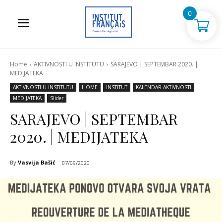
0
Home
AKTIVNOSTI U INSTITUTU
SARAJEVO | SEPTEMBAR 2020. |
MEDIJATEKA
AKTIVNOSTI U INSTITUTU
HOME
INSTITUT
KALENDAR AKTIVNOSTI
MEDIJATEKA
Slider
SARAJEVO | SEPTEMBAR
2020. | MEDIJATEKA
By
Vasvija Bašić
07/09/2020