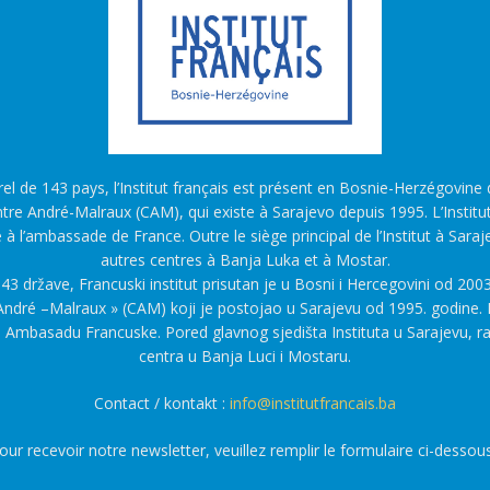
l de 143 pays, l’Institut français est présent en Bosnie-Herzégovine d
tre André-Malraux (CAM), qui existe à Sarajevo depuis 1995. L’Institu
é à l’ambassade de France. Outre le siège principal de l’Institut à Saraj
autres centres à Banja Luka et à Mostar.
43 države, Francuski institut prisutan je u Bosni i Hercegovini od 2003
ndré –Malraux » (CAM) koji je postojao u Sarajevu od 1995. godine. F
a Ambasadu Francuske. Pored glavnog sjedišta Instituta u Sarajevu, r
centra u Banja Luci i Mostaru.
Contact / kontakt :
info@institutfrancais.ba
our recevoir notre newsletter, veuillez remplir le formulaire ci-dessous