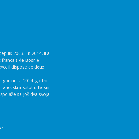
epuis 2003. En 2014, il a
t français de Bosnie-
evo, il dispose de deux
. godine. U 2014. godini
rancuski institut u Bosni
aspolaže sa još dva svoja
 :