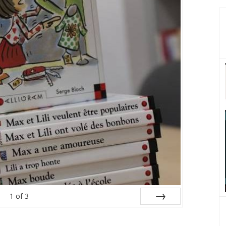
1
of
3
Next