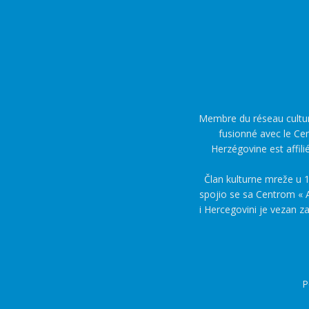
Membre du réseau culture
fusionné avec le Cen
Herzégovine est affili
Član kulturne mreže u 1
spojio se sa Centrom « A
i Hercegovini je vezan z
P