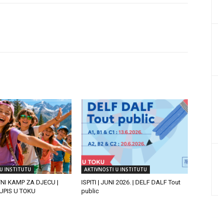
U INSTITUTU
AKTIVNOSTI U INSTITUTU
TNI KAMP ZA DJECU |
ISPITI | JUNI 2026. | DELF DALF Tout
| UPIS U TOKU
public