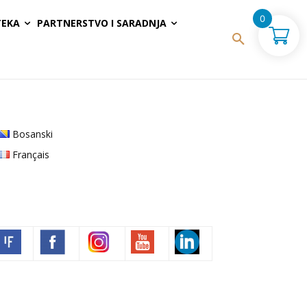
0
TEKA
PARTNERSTVO I SARADNJA
Bosanski
Français
Volim francuski