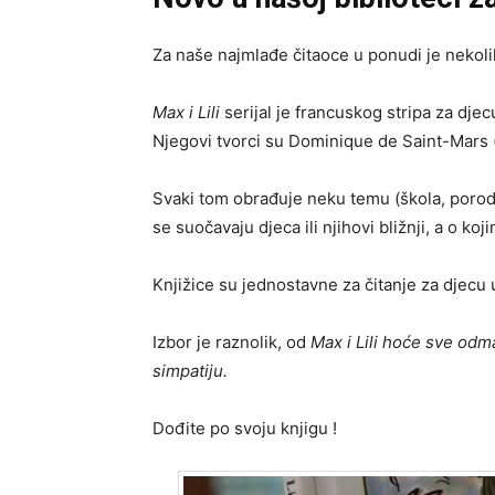
Za naše najmlađe čitaoce u ponudi je nekolik
Max i Lili
serijal je francuskog stripa za dje
Njegovi tvorci su Dominique de Saint-Mars (s
Svaki tom obrađuje neku temu (škola, porodi
se suočavaju djeca ili njihovi bližnji, a o ko
Knjižice su jednostavne za čitanje za djecu 
Izbor je raznolik, od
Max i Lili hoće sve odm
simpatiju.
Dođite po svoju knjigu !