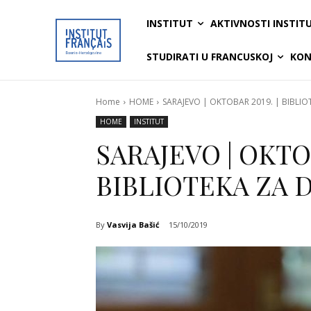
INSTITUT
AKTIVNOSTI INSTIT
STUDIRATI U FRANCUSKOJ
KON
Home
HOME
SARAJEVO | OKTOBAR 2019. | BIBLIO
HOME
INSTITUT
SARAJEVO | OKTOB
BIBLIOTEKA ZA 
By
Vasvija Bašić
15/10/2019