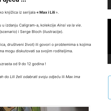
o knjižica iz serijala
« Max i Lili
».
Vi
cu u izdanju Caligram-a, kolekcije
Ainsi va la vie
.
Pl
cenario) i Serge Bloch (ilustracije).
ca, društveni život) ili govori o problemima s kojima
jima mogu diskutovati sa svojim roditeljima.
uzrasta od 9 do 12 godina !
ah
do
Lili želi odabrati svoju odjeć
u ili
Max ima