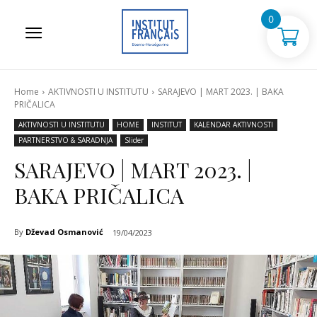
0
Home
AKTIVNOSTI U INSTITUTU
SARAJEVO | MART 2023. | BAKA
PRIČALICA
AKTIVNOSTI U INSTITUTU
HOME
INSTITUT
KALENDAR AKTIVNOSTI
PARTNERSTVO & SARADNJA
Slider
SARAJEVO | MART 2023. |
BAKA PRIČALICA
By
Dževad Osmanović
19/04/2023