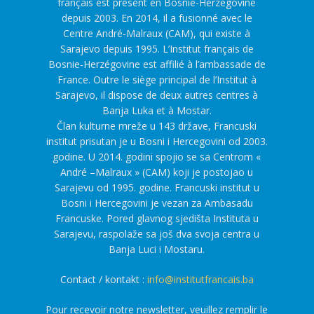
français est présent en Bosnie-Herzégovine
depuis 2003. En 2014, il a fusionné avec le
Centre André-Malraux (CAM), qui existe à
Sarajevo depuis 1995. L’Institut français de
Bosnie-Herzégovine est affilié à l’ambassade de
France. Outre le siège principal de l’Institut à
Sarajevo, il dispose de deux autres centres à
Banja Luka et à Mostar.
Član kulturne mreže u 143 države, Francuski
institut prisutan je u Bosni i Hercegovini od 2003.
godine. U 2014. godini spojio se sa Centrom «
André –Malraux » (CAM) koji je postojao u
Sarajevu od 1995. godine. Francuski institut u
Bosni i Hercegovini je vezan za Ambasadu
Francuske. Pored glavnog sjedišta Instituta u
Sarajevu, raspolaže sa još dva svoja centra u
Banja Luci i Mostaru.
Contact / kontakt :
info@institutfrancais.ba
Pour recevoir notre newsletter, veuillez remplir le