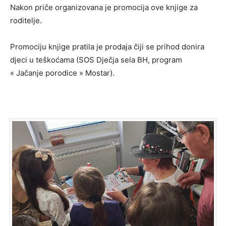
Nakon priče organizovana je promocija ove knjige za
roditelje.
Promociju knjige pratila je prodaja čiji se prihod donira
djeci u teškoćama (SOS Dječja sela BH, program
« Jačanje porodice » Mostar).