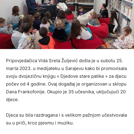
Pripovjedačica Vida Sreta Žuljević došla je u subotu 25.
marta 2023. u medijateku u Sarajevu kako bi promovisala
svoju dvojezičnu knjigu « Djedove stare patike » za djecu
počev od 4 godine. Ovaj događaj je organizovan u sklopu
Dana Frankofonije. Okupio je 35 učesnika, uključujući 20
djece.
Djeca su bila razdragana i s velikom pažnjom učestvovala
su u priči, kroz pjesmu i muziku.