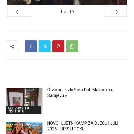
1
of
10
Prev
Next
RELATED ARTICLES
Otvaranje izložbe « Duh Malrauxa u
Sarajevu »
AKTIVNOSTI U
INSTITUTU
NOVO | LJETNI KAMP ZA DJECU | JULI
2026. | UPIS U TOKU