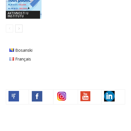
AKTIVNOSTI U
INSTITUTU
Bosanski
Français
Volim francuski