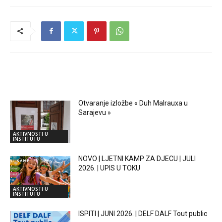
RELATED ARTICLES
Otvaranje izložbe « Duh Malrauxa u
Sarajevu »
AKTIVNOSTI U
INSTITUTU
NOVO | LJETNI KAMP ZA DJECU | JULI
2026. | UPIS U TOKU
AKTIVNOSTI U
INSTITUTU
ISPITI | JUNI 2026. | DELF DALF Tout public