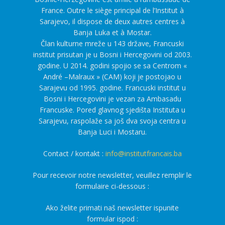
France. Outre le siège principal de l’Institut à
Sarajevo, il dispose de deux autres centres à
Banja Luka et à Mostar.
Član kulturne mreže u 143 države, Francuski
institut prisutan je u Bosni i Hercegovini od 2003.
godine. U 2014. godini spojio se sa Centrom «
André –Malraux » (CAM) koji je postojao u
Sarajevu od 1995. godine. Francuski institut u
Bosni i Hercegovini je vezan za Ambasadu
Francuske. Pored glavnog sjedišta Instituta u
Sarajevu, raspolaže sa još dva svoja centra u
Banja Luci i Mostaru.
Contact / kontakt :
info@institutfrancais.ba
Pour recevoir notre newsletter, veuillez remplir le
formulaire ci-dessous :
Ako želite primati naš newsletter ispunite
formular ispod :