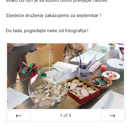
svako od njih je sa sobom odnio prelijepe radove.
Sljedeće druženje zakazujemo za septembar !
Do tada, pogledajte neke od fotografija !
1
of
9
Prev
Next