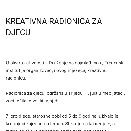
KREATIVNA RADIONICA ZA
DJECU
U okviru aktivnosti « Druženje sa najmlađima », Francuski
institut je organizovao, i ovog mjeseca, kreativnu
radionicu.
Radionica za djecu, održana u srijedu 11. jula u medijateci,
zabilježila je veliki uspjeh!
7-oro djece, starosne dobi od 5 do 9 godina, uživalo je
kreirajući zajedno na temu « Slikanje na kamenju », a