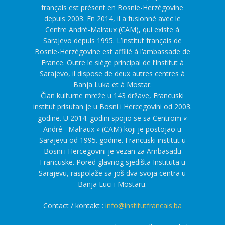
français est présent en Bosnie-Herzégovine
depuis 2003. En 2014, il a fusionné avec le
Centre André-Malraux (CAM), qui existe à
Sarajevo depuis 1995. L’Institut français de
Bosnie-Herzégovine est affilié à l’ambassade de
France. Outre le siège principal de l’Institut à
Sarajevo, il dispose de deux autres centres à
Banja Luka et à Mostar.
Član kulturne mreže u 143 države, Francuski
institut prisutan je u Bosni i Hercegovini od 2003.
godine. U 2014. godini spojio se sa Centrom «
André –Malraux » (CAM) koji je postojao u
Sarajevu od 1995. godine. Francuski institut u
Bosni i Hercegovini je vezan za Ambasadu
Francuske. Pored glavnog sjedišta Instituta u
Sarajevu, raspolaže sa još dva svoja centra u
Banja Luci i Mostaru.
Contact / kontakt :
info@institutfrancais.ba