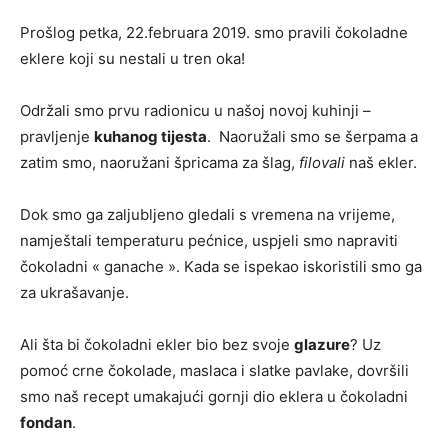
Prošlog petka, 22.februara 2019. smo pravili čokoladne
eklere koji su nestali u tren oka!
Održali smo prvu radionicu u našoj novoj kuhinji –
pravljenje
kuhanog tijesta
. Naoružali smo se šerpama a
zatim smo, naoružani špricama za šlag,
filovali
naš ekler.
Dok smo ga zaljubljeno gledali s vremena na vrijeme,
namještali temperaturu pećnice, uspjeli smo napraviti
čokoladni « ganache ». Kada se ispekao iskoristili smo ga
za ukrašavanje.
Ali šta bi čokoladni ekler bio bez svoje
glazure
? Uz
pomoć crne čokolade, maslaca i slatke pavlake, dovršili
smo naš recept umakajući gornji dio eklera u čokoladni
fondan
.