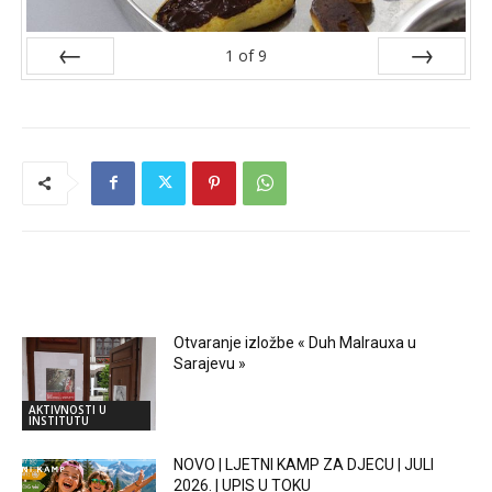
1
of
9
Prev
Next
RELATED ARTICLES
Otvaranje izložbe « Duh Malrauxa u
Sarajevu »
AKTIVNOSTI U
INSTITUTU
NOVO | LJETNI KAMP ZA DJECU | JULI
2026. | UPIS U TOKU