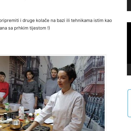
pripremiti i druge kolače na bazi ili tehnikama istim kao
Vi
ana sa prhkim tijestom !)
Pl