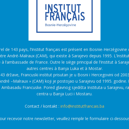
l de 143 pays, l’Institut français est présent en Bosnie-Herzégovine d
tre André-Malraux (CAM), qui existe à Sarajevo depuis 1995. L’Institu
é à l’ambassade de France. Outre le siège principal de l’Institut à Saraj
autres centres à Banja Luka et à Mostar.
43 države, Francuski institut prisutan je u Bosni i Hercegovini od 2003
ndré –Malraux » (CAM) koji je postojao u Sarajevu od 1995. godine. F
a Ambasadu Francuske. Pored glavnog sjedišta Instituta u Sarajevu, r
centra u Banja Luci i Mostaru.
Contact / kontakt :
info@institutfrancais.ba
our recevoir notre newsletter, veuillez remplir le formulaire ci-dessous