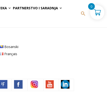
0
TEKA
PARTNERSTVO I SARADNJA
Bosanski
Français
Volim francuski