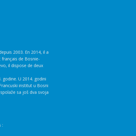
epuis 2003. En 2014, il a
t français de Bosnie-
evo, il dispose de deux
. godine. U 2014. godini
rancuski institut u Bosni
aspolaže sa još dva svoja
 :