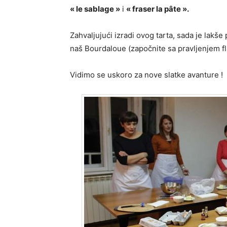
« le sablage »
i
« fraser la pâte ».
Zahvaljujući izradi ovog tarta, sada je lakše 
naš Bourdaloue (započnite sa pravljenjem fl
Vidimo se uskoro za nove slatke avanture !