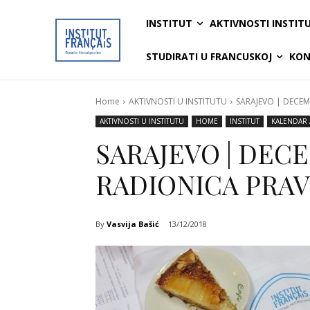
INSTITUT
AKTIVNOSTI INSTIT
STUDIRATI U FRANCUSKOJ
KON
Home
AKTIVNOSTI U INSTITUTU
SARAJEVO | DECEM
AKTIVNOSTI U INSTITUTU
HOME
INSTITUT
KALENDAR 
SARAJEVO | DECE
RADIONICA PRA
By
Vasvija Bašić
13/12/2018