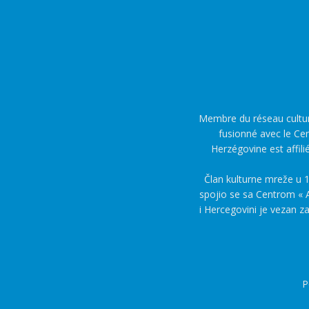
Membre du réseau culture
fusionné avec le Cen
Herzégovine est affili
Član kulturne mreže u 1
spojio se sa Centrom « A
i Hercegovini je vezan z
P