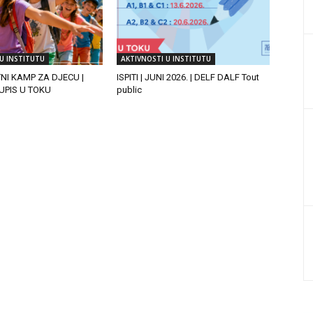
U INSTITUTU
AKTIVNOSTI U INSTITUTU
TNI KAMP ZA DJECU |
ISPITI | JUNI 2026. | DELF DALF Tout
| UPIS U TOKU
public