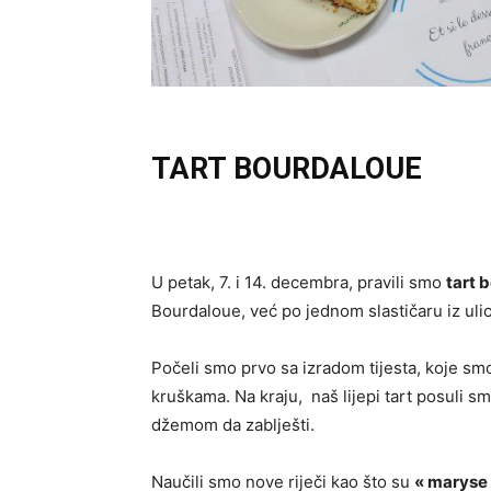
TART BOURDALOUE
U petak, 7. i 14. decembra, pravili smo
tart 
Bourdaloue, već po jednom slastičaru iz uli
Počeli smo prvo sa izradom tijesta, koje s
kruškama. Na kraju, naš lijepi tart posuli s
džemom da zablješti.
Naučili smo nove riječi kao što su
« maryse