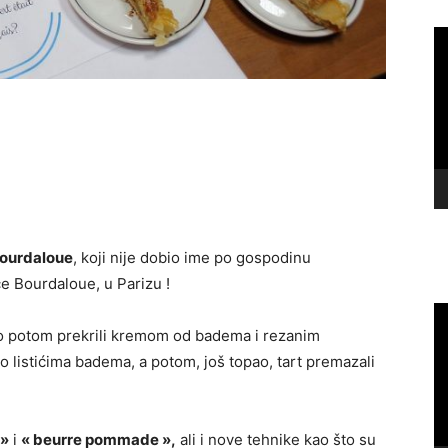
Vi
Pl
bourdaloue
, koji nije dobio ime po gospodinu
ce Bourdaloue, u Parizu !
Vi
Pl
mo potom prekrili kremom od badema i rezanim
mo listićima badema, a potom, još topao, tart premazali
 »
i
« beurre pommade »,
ali i nove tehnike kao što su