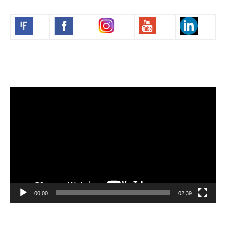
Volim francuski
Video
Player
00:00
02:39