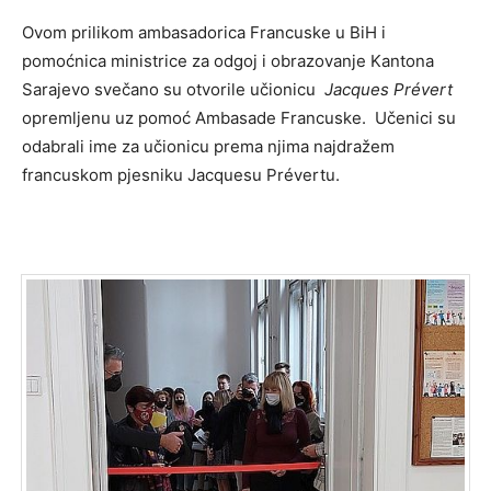
Ovom prilikom ambasadorica Francuske u BiH i
pomoćnica ministrice za odgoj i obrazovanje Kantona
Sarajevo svečano su otvorile učionicu
Jacques Prévert
opremljenu uz pomoć Ambasade Francuske. Učenici su
odabrali ime za učionicu prema njima najdražem
francuskom pjesniku Jacquesu Prévertu.