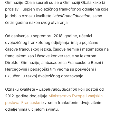
Gimnazije Obala susreli su se u Gimnaziji Obala kako bi
proslavili uspjeh dvojezičnog frankofonog odjeljenja koje
je dobilo oznaku kvalitete
LabelFrancEducation
, samo
četiri godine nakon svog otvaranja.
Od osnivanja u septembru 2018. godine, učenici
dvojezičnog frankofonog odjeljenja imaju pojačane
časove francuskog jezika, časove hemije i matematike na
francuskom kao i časove konverzacije sa lektorom.
Direktor Gimnazije, ambasadorica Francuske u Bosni i
Hercegovini i pedagoški tim veoma su posvećeni i
uključeni u razvoj dvojezičnog obrazovanja.
Oznaku kvalitete –
LabelFrancEducation
koji postoji od
2012. godine dodjeljuje
Ministarstvo Evrope i vanjskih
poslova Francuske i
zvrsnim frankofonim dvojezičnim
odjeljenjima u cijelom svijetu.