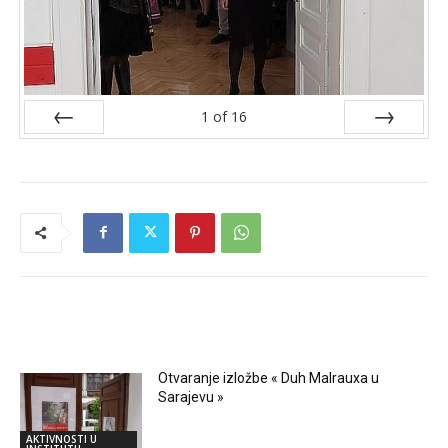
1
of
16
Prev
Next
RELATED ARTICLES
Otvaranje izložbe « Duh Malrauxa u
Sarajevu »
AKTIVNOSTI U