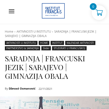
0
Home
AKTIVNOSTI U INSTITUTU
SARADNJA | FRANCUSKI JEZIK |
SARAJEVO | GIMNAZIJA OBALA
AKTIVNOSTI U INSTITUTU
HOME
INSTITUT
KALENDAR AKTIVNOSTI
PARTNERSTVO & SARADNJA
Slider
STUDIRATI U FRANCUSKOJ
SARADNJA | FRANCUSKI
JEZIK | SARAJEVO |
GIMNAZIJA OBALA
By
Dževad Osmanović
22/11/2021