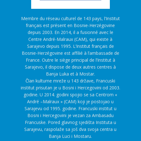
Membre du réseau culturel de 143 pays, l’Institut
français est présent en Bosnie-Herzégovine
depuis 2003. En 2014, il a fusionné avec le
Centre André-Malraux (CAM), qui existe à
Sarajevo depuis 1995. L’Institut français de
Bosnie-Herzégovine est affilié à l’ambassade de
France. Outre le siège principal de l’Institut à
Sarajevo, il dispose de deux autres centres à
Banja Luka et à Mostar.
Član kulturne mreže u 143 države, Francuski
institut prisutan je u Bosni i Hercegovini od 2003.
godine. U 2014. godini spojio se sa Centrom «
André –Malraux » (CAM) koji je postojao u
Sarajevu od 1995. godine. Francuski institut u
Bosni i Hercegovini je vezan za Ambasadu
Francuske. Pored glavnog sjedišta Instituta u
Sarajevu, raspolaže sa još dva svoja centra u
Banja Luci i Mostaru.