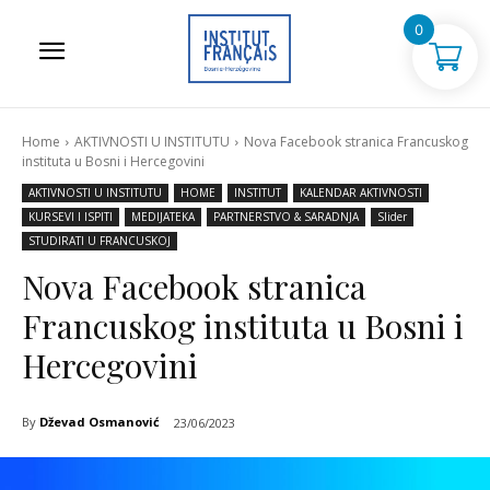
0
Home
AKTIVNOSTI U INSTITUTU
Nova Facebook stranica Francuskog
instituta u Bosni i Hercegovini
AKTIVNOSTI U INSTITUTU
HOME
INSTITUT
KALENDAR AKTIVNOSTI
KURSEVI I ISPITI
MEDIJATEKA
PARTNERSTVO & SARADNJA
Slider
STUDIRATI U FRANCUSKOJ
Nova Facebook stranica
Francuskog instituta u Bosni i
Hercegovini
By
Dževad Osmanović
23/06/2023