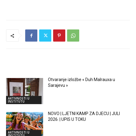
RELATED ARTICLES
Otvaranje izložbe « Duh Malrauxa u
Sarajevu »
AKTIVNOSTI U
INSTITUTU
NOVO | LJETNI KAMP ZA DJECU | JULI
2026. | UPIS U TOKU
AKTIVNOSTI U
INSTITUTU