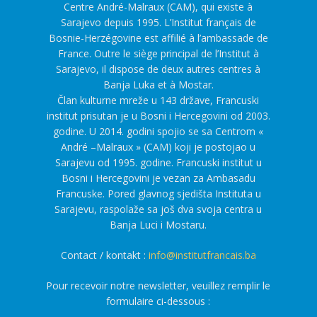
Centre André-Malraux (CAM), qui existe à
Sarajevo depuis 1995. L’Institut français de
Bosnie-Herzégovine est affilié à l’ambassade de
France. Outre le siège principal de l’Institut à
Sarajevo, il dispose de deux autres centres à
Banja Luka et à Mostar.
Član kulturne mreže u 143 države, Francuski
institut prisutan je u Bosni i Hercegovini od 2003.
godine. U 2014. godini spojio se sa Centrom «
André –Malraux » (CAM) koji je postojao u
Sarajevu od 1995. godine. Francuski institut u
Bosni i Hercegovini je vezan za Ambasadu
Francuske. Pored glavnog sjedišta Instituta u
Sarajevu, raspolaže sa još dva svoja centra u
Banja Luci i Mostaru.
Contact / kontakt :
info@institutfrancais.ba
Pour recevoir notre newsletter, veuillez remplir le
formulaire ci-dessous :