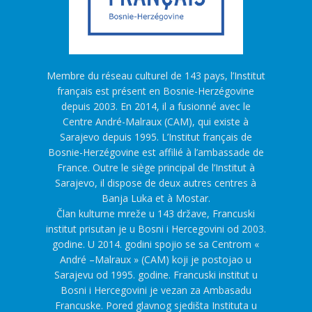
Membre du réseau culturel de 143 pays, l’Institut
français est présent en Bosnie-Herzégovine
depuis 2003. En 2014, il a fusionné avec le
Centre André-Malraux (CAM), qui existe à
Sarajevo depuis 1995. L’Institut français de
Bosnie-Herzégovine est affilié à l’ambassade de
France. Outre le siège principal de l’Institut à
Sarajevo, il dispose de deux autres centres à
Banja Luka et à Mostar.
Član kulturne mreže u 143 države, Francuski
institut prisutan je u Bosni i Hercegovini od 2003.
godine. U 2014. godini spojio se sa Centrom «
André –Malraux » (CAM) koji je postojao u
Sarajevu od 1995. godine. Francuski institut u
Bosni i Hercegovini je vezan za Ambasadu
Francuske. Pored glavnog sjedišta Instituta u