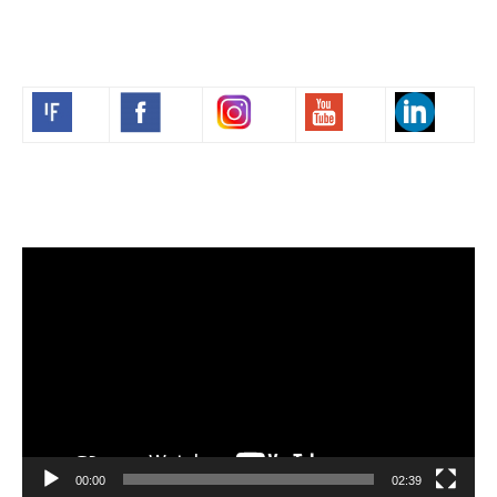
Volim francuski
Video
Player
00:00
02:39