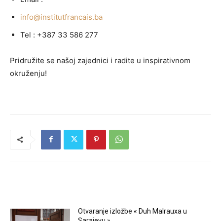
info@institutfrancais.ba
Tel : +387 33 586 277
Pridružite se našoj zajednici i radite u inspirativnom
okruženju!
RELATED ARTICLES
Otvaranje izložbe « Duh Malrauxa u
Sarajevu »