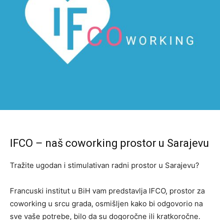
IFCO – naš coworking prostor u Sarajevu
Tražite ugodan i stimulativan radni prostor u Sarajevu?
Francuski institut u BiH vam predstavlja IFCO, prostor za
coworking u srcu grada, osmišljen kako bi odgovorio na
sve vaše potrebe, bilo da su dogoročne ili kratkoročne.