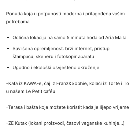
Ponuda koja u potpunosti moderna i prilagođena vašim
potrebama:
Odlična lokacija na samo 5 minuta hoda od Aria Malla
Savršena opremljenost: brzi internet, pristup
štampaču, skeneru i fotokopir aparatu
Ugodno i ekološki osvješteno okruženje:
-Kafa iz KAWA-e, čaj iz Franz&Sophie, kolači iz Torte i To
u našem Le Petit caféu
-Terasa i bašta koje možete koristit kada je lijepo vrijeme
-ZE Kutak (lokani proizvodi, časovi veganske kuhinje…)