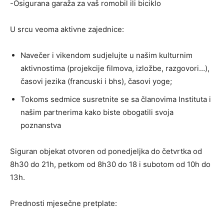
-Osigurana garaža za vaš romobil ili biciklo
U srcu veoma aktivne zajednice:
Navečer i vikendom sudjelujte u našim kulturnim
aktivnostima (projekcije filmova, izložbe, razgovori…),
časovi jezika (francuski i bhs), časovi yoge;
Tokoms sedmice susretnite se sa članovima Instituta i
našim partnerima kako biste obogatili svoja
poznanstva
Siguran objekat otvoren od ponedjeljka do četvrtka od
8h30 do 21h, petkom od 8h30 do 18 i subotom od 10h do
13h.
Prednosti mjesečne pretplate: