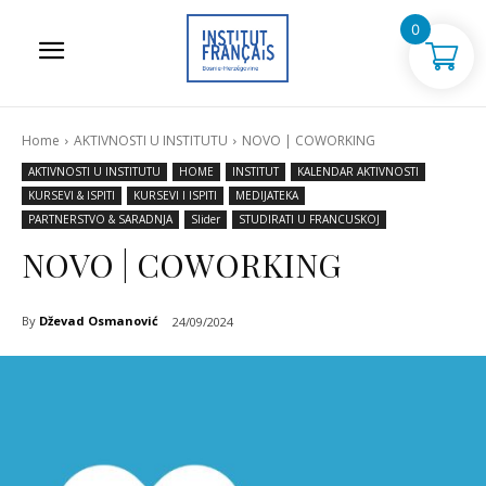
0
Home
AKTIVNOSTI U INSTITUTU
NOVO | COWORKING
AKTIVNOSTI U INSTITUTU
HOME
INSTITUT
KALENDAR AKTIVNOSTI
KURSEVI & ISPITI
KURSEVI I ISPITI
MEDIJATEKA
PARTNERSTVO & SARADNJA
Slider
STUDIRATI U FRANCUSKOJ
NOVO | COWORKING
By
Dževad Osmanović
24/09/2024