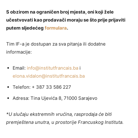
S obzirom na ograničen broj mjesta, oni koji žele
učestvovati kao prodavači moraju se što prije prijaviti
putem sljedećeg
formulara
.
Tim IF-a je dostupan za sva pitanja ili dodatne
informacije:
Email
:
info@institutfrancais.ba
i
elona.vidalon@institutfrancais.ba
Telefon
:
+ 387 33 586 227
Adresa
: Tina Ujevića 8, 71000 Sarajevo
*U slučaju ekstremnih vrućina, rasprodaja će biti
premještena unutra, u prostorije Francuskog Instituta.