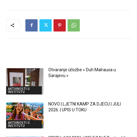
RELATED ARTICLES
Otvaranje izložbe « Duh Malrauxa u
Sarajevu »
AKTIVNOSTI U
INSTITUTU
NOVO | LJETNI KAMP ZA DJECU | JULI
2026. | UPIS U TOKU
AKTIVNOSTI U
INSTITUTU