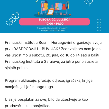
Francuski Institut u Bosni i Hercegovini organizuje svoju
prvu RASPRODAJU – BUVLJAK ! Zadovoljstvo nam je da
vas ugostimo u subotu, 20. jula, od 10 do 14 sati u bašti
Francuskog Instituta u Sarajevu, za jutro puno susreta i
sjajnih prilika.
Program uključuje: prodaju odjeće, igračaka, knjiga,
namještaja i još mnogo toga.
Ulaz je besplatan za sve, bilo da učestvujete kao
prodavač ili kao posjetilac.