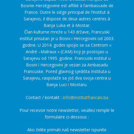
Bosnie-Herzégovine est affilié à l’ambassade de
France. Outre le siège principal de l’Institut à
Sarajevo, il dispose de deux autres centres à
Banja Luka et à Mostar.
Član kulturne mreže u 143 države, Francuski
institut prisutan je u Bosni i Hercegovini od 2003.
godine. U 2014. godini spojio se sa Centrom «
André –Malraux » (CAM) koji je postojao u
Sarajevu od 1995. godine. Francuski institut u
Bosni i Hercegovini je vezan za Ambasadu
Francuske. Pored glavnog sjedišta Instituta u
Sarajevu, raspolaže sa još dva svoja centra u
Banja Luci i Mostaru.
Contact / kontakt :
info@institutfrancais.ba
Pour recevoir notre newsletter, veuillez remplir le
formulaire ci-dessous :
Ako želite primati naš newsletter ispunite