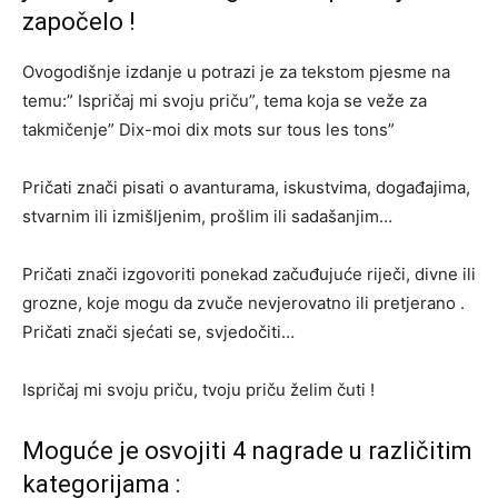
započelo !
Ovogodišnje izdanje u potrazi je za tekstom pjesme na
temu:” Ispričaj mi svoju priču”, tema koja se veže za
takmičenje” Dix-moi dix mots sur tous les tons”
Pričati znači pisati o avanturama, iskustvima, događajima,
stvarnim ili izmišljenim, prošlim ili sadašanjim…
Pričati znači izgovoriti ponekad začuđujuće riječi, divne ili
grozne, koje mogu da zvuče nevjerovatno ili pretjerano .
Pričati znači sjećati se, svjedočiti…
Ispričaj mi svoju priču, tvoju priču želim čuti !
Moguće je osvojiti 4 nagrade u različitim
kategorijama :