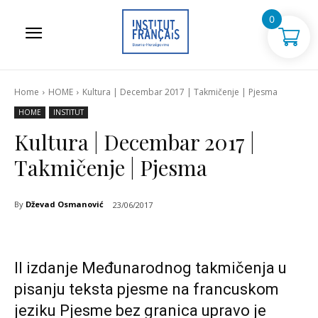
0
Home
HOME
Kultura | Decembar 2017 | Takmičenje | Pjesma
HOME
INSTITUT
Kultura | Decembar 2017 |
Takmičenje | Pjesma
By
Dževad Osmanović
23/06/2017
II izdanje Međunarodnog takmičenja u
pisanju teksta pjesme na francuskom
jeziku Pjesme bez granica upravo je