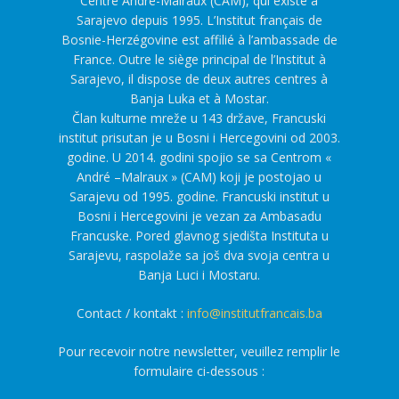
Centre André-Malraux (CAM), qui existe à
Sarajevo depuis 1995. L’Institut français de
Bosnie-Herzégovine est affilié à l’ambassade de
France. Outre le siège principal de l’Institut à
Sarajevo, il dispose de deux autres centres à
Banja Luka et à Mostar.
Član kulturne mreže u 143 države, Francuski
institut prisutan je u Bosni i Hercegovini od 2003.
godine. U 2014. godini spojio se sa Centrom «
André –Malraux » (CAM) koji je postojao u
Sarajevu od 1995. godine. Francuski institut u
Bosni i Hercegovini je vezan za Ambasadu
Francuske. Pored glavnog sjedišta Instituta u
Sarajevu, raspolaže sa još dva svoja centra u
Banja Luci i Mostaru.
Contact / kontakt :
info@institutfrancais.ba
Pour recevoir notre newsletter, veuillez remplir le
formulaire ci-dessous :