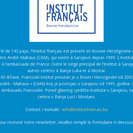
l de 143 pays, l’Institut français est présent en Bosnie-Herzégovine d
tre André-Malraux (CAM), qui existe à Sarajevo depuis 1995. L’Institu
é à l’ambassade de France. Outre le siège principal de l’Institut à Saraj
autres centres à Banja Luka et à Mostar.
43 države, Francuski institut prisutan je u Bosni i Hercegovini od 2003
ndré –Malraux » (CAM) koji je postojao u Sarajevu od 1995. godine. F
a Ambasadu Francuske. Pored glavnog sjedišta Instituta u Sarajevu, r
centra u Banja Luci i Mostaru.
Contact / kontakt :
info@institutfrancais.ba
our recevoir notre newsletter, veuillez remplir le formulaire ci-dessous