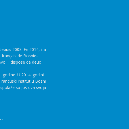
epuis 2003. En 2014, il a
t français de Bosnie-
evo, il dispose de deux
. godine. U 2014. godini
rancuski institut u Bosni
aspolaže sa još dva svoja
 :