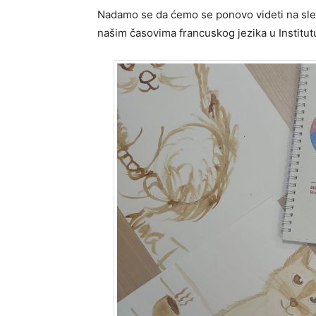
Nadamo se da ćemo se ponovo videti na sled
našim časovima francuskog jezika u Institut