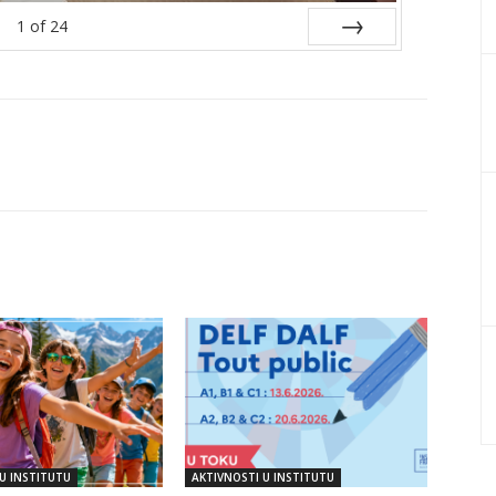
1
of
24
Next
U INSTITUTU
AKTIVNOSTI U INSTITUTU