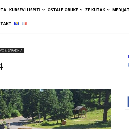
UTA
KURSEVI I ISPITI
OSTALE OBUKE
ZE KUTAK
MEDIJA
TAKT
VO & SARADNJA
4