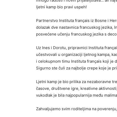
mnogo radosti i novih prijateljstava… ali na
ljetni kamp bio pravi uspeh!
Partnerstvo Instituta français iz Bosne i H
dolazak dve nastavnica francuskog jezika, I
posvećene učenju francuskog jezika s decom 
Uz Ines i Dorotu, pripravnici Instituta frança
učestvovali u organizaciji ljetnog kampa, ka
i celokupnom timu Instituta français koji 
Sigurno ste čuli za najbolje crepe koje je p
Ljetni kamp je bio prilika za nezaboravne tr
časove, društvene igre, kreativne aktivnosti
vukodlak je bila najpopularnija među malima 
Zahvaljujemo svim roditeljima na poverenju,