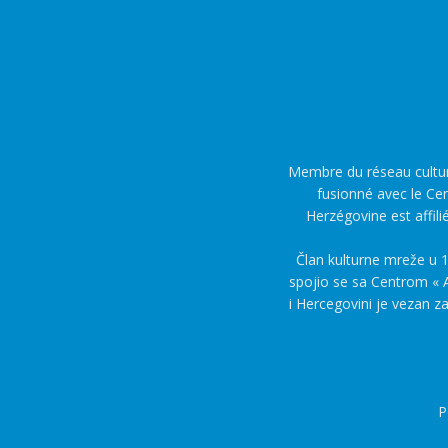
Membre du réseau culture
fusionné avec le Cen
Herzégovine est affili
Član kulturne mreže u 1
spojio se sa Centrom « A
i Hercegovini je vezan z
P