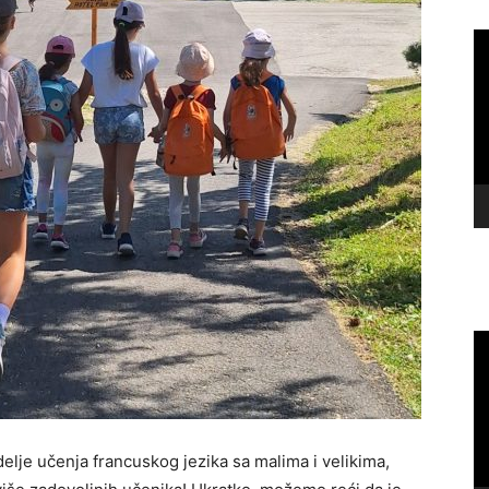
Vi
Pl
Vi
Pl
delje učenja francuskog jezika sa malima i velikima,