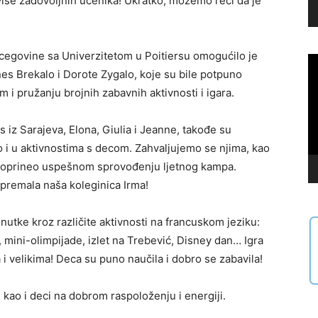
jviše zadovoljnih učenika! Ukratko, možemo reći da je
ercegovine sa Univerzitetom u Poitiersu omogućilo je
Vi
nes Brekalo i Dorote Zygalo, koje su bile potpuno
Pl
i pružanju brojnih zabavnih aktivnosti i igara.
is iz Sarajeva, Elona, Giulia i Jeanne, takođe su
o i u aktivnostima s decom. Zahvaljujemo se njima, kao
je doprineo uspešnom sprovođenju ljetnog kampa.
ripremala naša koleginica Irma!
enutke kroz različite aktivnosti na francuskom jeziku:
, mini-olimpijade, izlet na Trebević, Disney dan… Igra
i velikima! Deca su puno naučila i dobro se zabavila!
 kao i deci na dobrom raspoloženju i energiji.