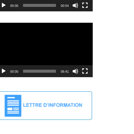
00:00
00:54
deo
ayer
00:00
06:41