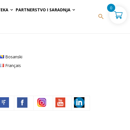
0
TEKA
PARTNERSTVO I SARADNJA
Bosanski
Français
Volim francuski